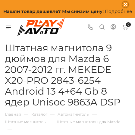
Нашли товар дешевле? Мы снизим цену!
Подробнее
0
Штатная магнитола 9
дюймов для Mazda 6
2007-2012 гг. MEKEDE
X20-PRO 2843-6254
Android 13 4+64 Gb 8
ядер Unisoc 9863A DSP
—
—
—
Главная
Каталог
Автомагнитолы
—
Штатные магнитолы
Штатные магнитолы для Mazda
—