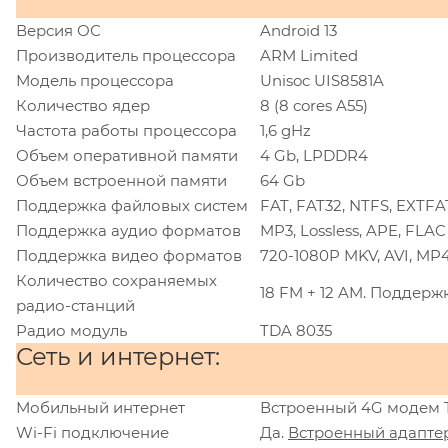
Версия ОС
Android 13
Производитель процессора
ARM Limited
Модель процессора
Unisoc UIS8581A
Количество ядер
8 (8 cores A55)
Частота работы процессора
1,6 gHz
Объем оперативной памяти
4 Gb, LPDDR4
Объем встроенной памяти
64 Gb
Поддержка файловых систем
FAT, FAT32, NTFS, EXTFA
Поддержка аудио форматов
MP3, Lossless, APE, FLAC 
Поддержка видео форматов
720-1080P MKV, AVI, MP4
Количество сохраняемых
18 FM + 12 AM. Поддерж
радио-станций
Радио модуль
TDA 8035
Сеть и интернет:
Мобильный интернет
Встроенный 4G модем TD
Wi-Fi подключение
Да.
Встроенный адаптер 80