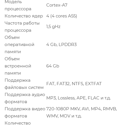
Модель
Cortex-A7
процессора
Количество ядер
4 (4 cores A55)
Частота работы
1,5 gHz
процессора
Объем
оперативной
4 Gb, LPDDR3
памяти
Объем
встроенной
64 Gb
памяти
Поддержка
FAT, FAT32, NTFS, EXTFAT
файловых систем
Поддержка аудио
MP3, Lossless, APE, FLAC и т.д.
форматов
Поддержка видео
720-1080P MKV, AVI, MP4, RMVB,
форматов
WMV, MOV и т.д.
Количество