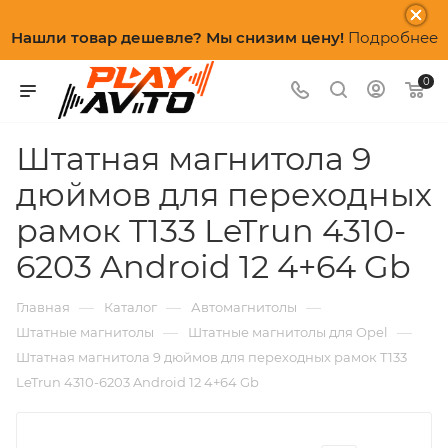
Нашли товар дешевле? Мы снизим цену!
Подробнее
0
Штатная магнитола 9
дюймов для переходных
рамок T133 LeTrun 4310-
6203 Android 12 4+64 Gb
—
—
—
Главная
Каталог
Автомагнитолы
—
—
Штатные магнитолы
Штатные магнитолы для Opel
Штатная магнитола 9 дюймов для переходных рамок T133
LeTrun 4310-6203 Android 12 4+64 Gb