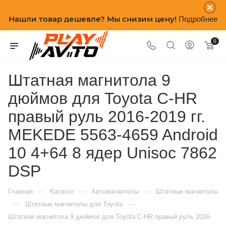
Нашли товар дешевле? Мы снизим цену!
Подробнее
0
Штатная магнитола 9
дюймов для Toyota C-HR
правый руль 2016-2019 гг.
MEKEDE 5563-4659 Android
10 4+64 8 ядер Unisoc 7862
DSP
—
—
—
Главная
Каталог
Автомагнитолы
Штатные магнитолы
—
—
Штатные магнитолы для Toyota
Штатная магнитола 9 дюймов для Toyota C-HR правый руль 2016-