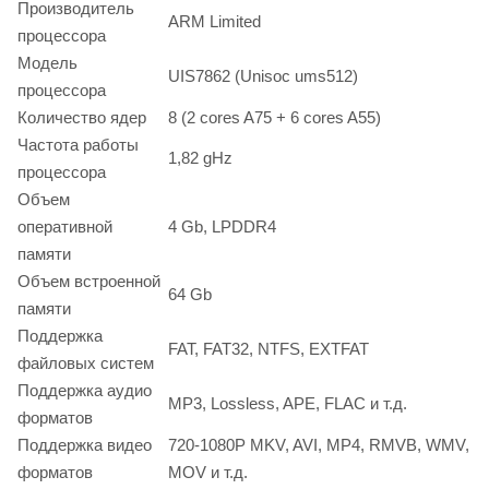
Производитель
ARM Limited
процессора
Модель
UIS7862 (Unisoc ums512)
процессора
Количество ядер
8 (2 cores A75 + 6 cores A55)
Частота работы
1,82 gHz
процессора
Объем
оперативной
4 Gb, LPDDR4
памяти
Объем встроенной
64 Gb
памяти
Поддержка
FAT, FAT32, NTFS, EXTFAT
файловых систем
Поддержка аудио
MP3, Lossless, APE, FLAC и т.д.
форматов
Поддержка видео
720-1080P MKV, AVI, MP4, RMVB, WMV,
форматов
MOV и т.д.