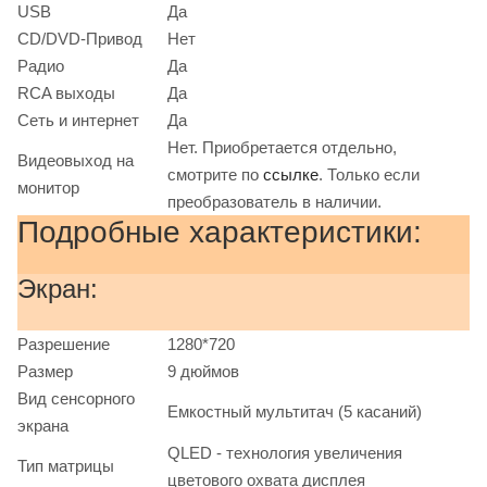
USB
Да
CD/DVD-Привод
Нет
Радио
Да
RCA выходы
Да
Сеть и интернет
Да
Нет. Приобретается отдельно,
Видеовыход на
смотрите по
ссылке
. Только если
монитор
преобразователь в наличии.
Подробные характеристики:
Экран:
Разрешение
1280*720
Размер
9 дюймов
Вид сенсорного
Емкостный мультитач (5 касаний)
экрана
QLED - технология увеличения
Тип матрицы
цветового охвата дисплея