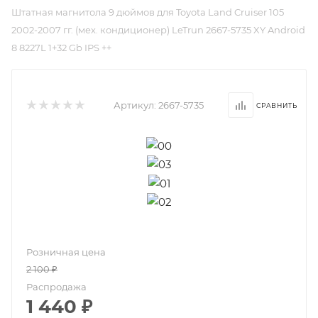
Штатная магнитола 9 дюймов для Toyota Land Cruiser 105
2002-2007 гг. (мех. кондиционер) LeTrun 2667-5735 XY Android
8 8227L 1+32 Gb IPS ++
Артикул:
2667-5735
Розничная цена
2 100
₽
Распродажа
1 440
₽