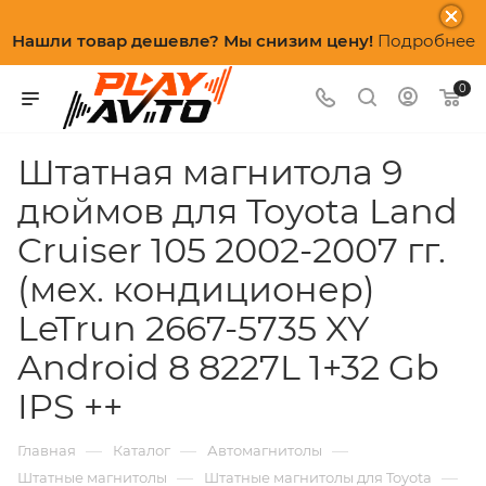
Нашли товар дешевле? Мы снизим цену!
Подробнее
0
Штатная магнитола 9
дюймов для Toyota Land
Cruiser 105 2002-2007 гг.
(мех. кондиционер)
LeTrun 2667-5735 XY
Android 8 8227L 1+32 Gb
IPS ++
—
—
—
Главная
Каталог
Автомагнитолы
—
—
Штатные магнитолы
Штатные магнитолы для Toyota