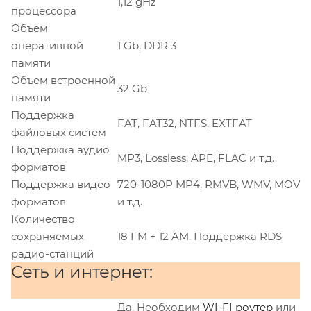
1,12 gHz
процессора
Объем
оперативной
1 Gb, DDR 3
памяти
Объем встроенной
32 Gb
памяти
Поддержка
FAT, FAT32, NTFS, EXTFAT
файловых систем
Поддержка аудио
MP3, Lossless, APE, FLAC и т.д.
форматов
Поддержка видео
720-1080P MP4, RMVB, WMV, MOV
форматов
и т.д.
Количество
сохраняемых
18 FM + 12 AM. Поддержка RDS
радио-станций
Сеть и интернет:
Да. Необходим
WI-FI роутер
или