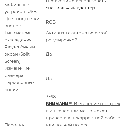
Необходимо использовать
мобильных
специальный адаптер
устройств USB
Цвет подсветки
RGB
кнопок
Тип системы
Активная с автоматической
охлаждения
регулировкой
Разделённый
экран (Split
Да
Screen)
Изменение
размера
Да
парковочных
линий
3368
Изменение настроек
ВНИМАНИЕ!
в инженерном меню может
привести к некорректной работе
Пароль в
или полной потере