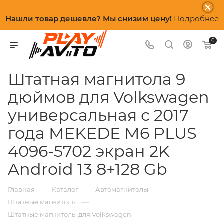
Нашли товар дешевле? Мы снизим цену!
Подробнее
0
Штатная магнитола 9
дюймов для Volkswagen
универсальная с 2017
года MEKEDE M6 PLUS
4096-5702 экран 2K
Android 13 8+128 Gb
—
—
—
Главная
Каталог
Автомагнитолы
—
Штатные магнитолы
—
Штатные магнитолы для Volkswagen