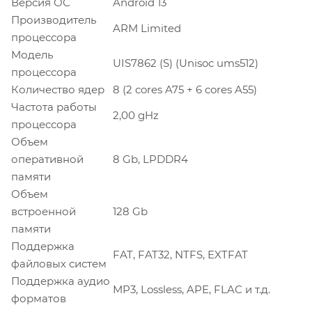
Версия ОС
Android 13
Производитель
ARM Limited
процессора
Модель
UIS7862 (S) (Unisoc ums512)
процессора
Количество ядер
8 (2 cores A75 + 6 cores A55)
Частота работы
2,00 gHz
процессора
Объем
оперативной
8 Gb, LPDDR4
памяти
Объем
встроенной
128 Gb
памяти
Поддержка
FAT, FAT32, NTFS, EXTFAT
файловых систем
Поддержка аудио
MP3, Lossless, APE, FLAC и т.д.
форматов