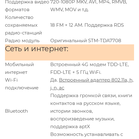
Поддержка видео
720-1080P MKV, AVI, MP4, RMVB,
форматов
WMV, MOV и т.д.
Количество
сохраняемых
18 FM + 12 AM. Поддержка RDS
радио-станций
Радио модуль
Оригинальный STM-TDA7708
Сеть и интернет:
Мобильный
Встроенный 4G модем TDD-LTE,
интернет
FDD-LTE + 5 ГГц WiFi.
Wi-Fi
Да.
Встроенный адаптер 802.11a, h,
подключение
j, n, ac
Поддержка громкой связи, книги
контактов на русском языке,
Bluetooth
истории звонков,
воспроизведение музыки,
поддержка aptX
Возможность устанавливать с