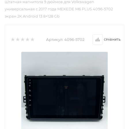
Штатная магнитола 9 дюймов для Volkswagen
универсальная с 2017 года MEKEDE M6 PLUS 4096-5702
экран 2K Android 13 8+128 Gb
Артикул:
4096-5702