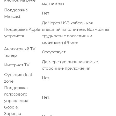
кнопок на руле
магнитолы
Поддержка
Нет
Miracast
Да.Через USB кабель, как
Поддержка Apple
внешний накопитель. Возможны
устройств
трудности с последними
моделями iPhone
Аналоговый TV-
Отсутствует
тюнер
Да, через устанавливаемые
Интернет TV
сторонние приложения
Функция dual
Нет
zone
Поддержка
голосового
Нет
управления
Google
Зарядка