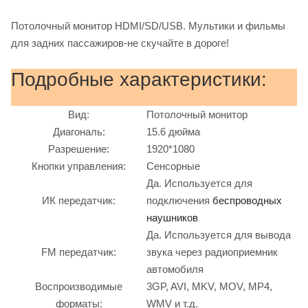
Потолочный монитор HDMI/SD/USB. Мультики и фильмы
для задних пассажиров-не скучайте в дороге!
Подробные характеристики:
Вид:
Потолочный монитор
Диагональ:
15.6 дюйма
Разрешение:
1920*1080
Кнопки управления:
Сенсорные
Да. Используется для
ИК передатчик:
подключения
беспроводных
наушников
Да. Используется для вывода
FM передатчик:
звука через радиоприемник
автомобиля
Воспроизводимые
3GP, AVI, MKV, MOV, MP4,
форматы:
WMV и т.д.