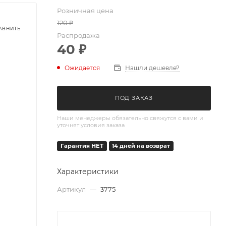
Розничная цена
120
₽
Распродажа
40
₽
Ожидается
Нашли дешевле?
ПОД ЗАКАЗ
Наши менеджеры обязательно свяжутся с вами и
уточнят условия заказа
Гарантия НЕТ
14 дней на возврат
Характеристики
Артикул
—
3775