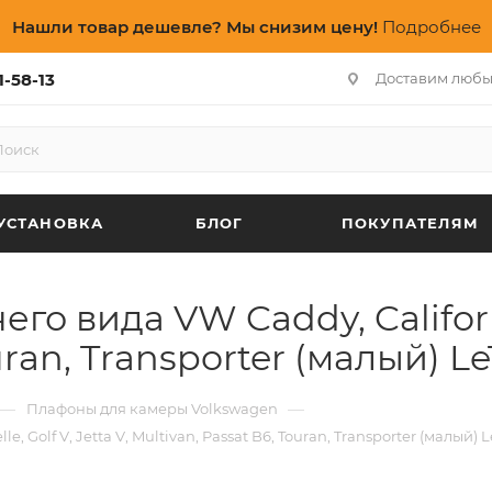
Нашли товар дешевле? Мы снизим цену!
Подробнее
1-58-13
Доставим любы
УСТАНОВКА
БЛОГ
ПОКУПАТЕЛЯМ
 вида VW Caddy, California,
ouran, Transporter (малый) L
—
—
Плафоны для камеры Volkswagen
 Golf V, Jetta V, Multivan, Passat B6, Touran, Transporter (малый) 