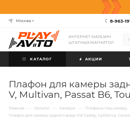
8-963-19
Москва
ИНТЕРНЕТ МАГАЗИН
ШТАТНЫХ МАГНИТОЛ
КАТАЛОГ
АКЦИИ
Плафон для камеры заднего
V, Multivan, Passat B6, T
—
—
—
Главная
Каталог
Камеры
Плафоны под камеру
Плафон для камеры заднего вида VW Caddy, California, Caravelle,