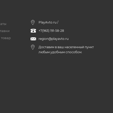
PlayAvto.ru /
латы
тавки
+7(963) 191-58-28
 товар
region@playavto.ru
Доставим в ваш населенный пункт
любым удобным способом.