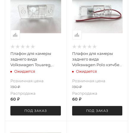
Плафон для камеры
Плафон для камеры
заднего вида
заднего вида
Volkswagen Touareg,
Volkswagen Polo хэтчбек,
Polo, Tiguan, Porshe
Amarok, Golf 6, Scirocco
Ожидается
Ожидается
Cayenne LeTrun 3771
LeTrun 3767
Розничная цена
Розничная цена
190
₽
190
₽
Распродажа
Распродажа
60
₽
60
₽
ПОД ЗАКАЗ
ПОД ЗАКАЗ