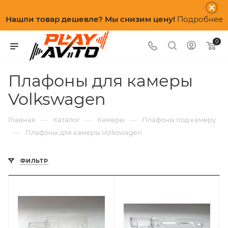
Нашли товар дешевле? Мы снизим цену!
Подробнее
0
Плафоны для камеры
Volkswagen
—
—
—
Главная
Каталог
Камеры
Плафоны под камеру
—
Плафоны для камеры Volkswagen
ФИЛЬТР