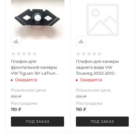
Плафон для
Плафон для камеры
фронтальной камеры
заднего вида VW
VW Tiguan 16+ LeTrun
Touareg 2002-2010
3770
LeTrun 3834 ++
Ожидается
Ожидается
Розничная цена
Розничная цена
350
₽
350
₽
Распродажа
Распродажа
110
₽
110
₽
ПОД ЗАКАЗ
ПОД ЗАКАЗ