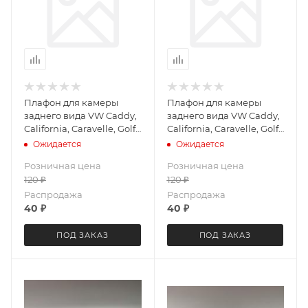
Плафон для камеры
Плафон для камеры
заднего вида VW Caddy,
заднего вида VW Caddy,
California, Caravelle, Golf
California, Caravelle, Golf
V, Jetta V, Multivan,
V, Jetta V, Multivan,
Ожидается
Ожидается
Passat B6, Touran,
Passat B6, Touran,
Розничная цена
Розничная цена
Transporter (черный)
Transporter (малый)
120
₽
120
₽
LeTrun 3774
LeTrun 3775
Распродажа
Распродажа
40
₽
40
₽
ПОД ЗАКАЗ
ПОД ЗАКАЗ