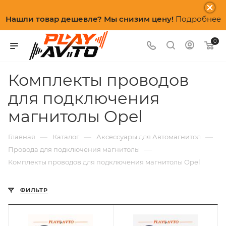
Нашли товар дешевле? Мы снизим цену!
Подробнее
0
Комплекты проводов
для подключения
магнитолы Opel
—
—
—
Главная
Каталог
Аксессуары для Автомагнитол
—
Провода для подключения магнитолы
Комплекты проводов для подключения магнитолы Opel
ФИЛЬТР