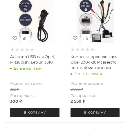
Адаптер USB для Opel,
Комплект проводов для
Mitsubishi Letrun 3610
Opel 2004-2014( вместо
штатной магнитолы)
Есть в наличии
LeTrun 4514
Есть в наличии
Розничная цена
Розничная цена
322
₽
2 933
₽
Распродажа
Распродажа
300
₽
2 550
₽
В КОРЗИНУ
В КОРЗИНУ