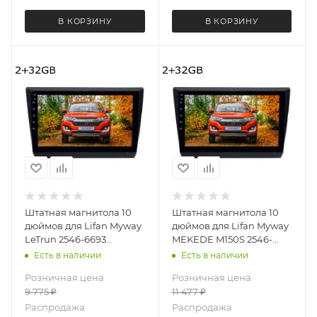
В КОРЗИНУ
В КОРЗИНУ
Штатная магнитола 10
Штатная магнитола 10
дюймов для Lifan Myway
дюймов для Lifan Myway
LeTrun 2546-6693
MEKEDE M150S 2546-
Android 12 MTK 2+32 Gb
6199 Android 12 2+32 Gb
Есть в наличии
Есть в наличии
IPS
Розничная цена
Розничная цена
9 775
₽
11 477
₽
Распродажа
Распродажа