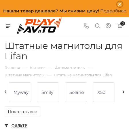
Нашли товар дешевле? Мы снизим цену!
Подробнее
0
Штатные магнитолы для
Lifan
—
—
—
Главная
Каталог
Автомагнитолы
—
Штатные магнитолы
Штатные магнитолы для Lifan
Myway
Smily
Solano
X50
X
Показать все
ФИЛЬТР