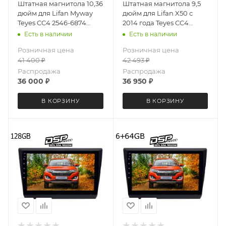
Штатная магнитола 10,36
Штатная магнитола 9,5
дюйм для Lifan Myway
дюйм для Lifan X50 с
Teyes CC4 2546-6874
2014 года Teyes CC4
экран 2K Android 13 6+64
4087-6875 экран 2K
Есть в наличии
Есть в наличии
Gb
Android 13 6+64 Gb
Розничная цена
Розничная цена
41 400
₽
42 493
₽
Распродажа
Распродажа
36 000
₽
36 950
₽
В КОРЗИНУ
В КОРЗИНУ