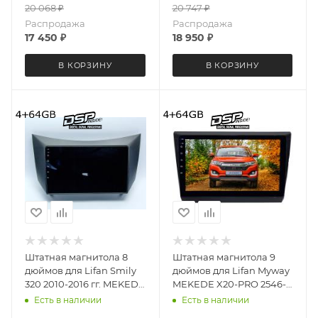
20 068
₽
20 747
₽
Распродажа
Распродажа
17 450
₽
18 950
₽
В КОРЗИНУ
В КОРЗИНУ
Штатная магнитола 8
Штатная магнитола 9
дюймов для Lifan Smily
дюймов для Lifan Myway
320 2010-2016 гг. MEKEDE
MEKEDE X20-PRO 2546-
X20-PRO 3308-6481
6480 (крутилки) Android
Есть в наличии
Есть в наличии
(крутилки) Android 13
13 4+64 Gb 8 ядер