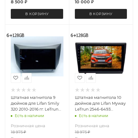
8 500
₽
10 000
₽
В КОРЗИНУ
В КОРЗИНУ
Штатная магнитола 9
Штатная магнитола 10
дюймов для Lifan Smily
дюймов для Lifan Myway
320 2010-2016 гг. LeTrun
LeTrun 2546-6493
3308-6494 Android 12
Android 12 UIS8581А
Есть в наличии
Есть в наличии
UIS8581A QLED 6+128 Gb
QLED 6+128 Gb
Розничная цена
Розничная цена
18 975
₽
18 975
₽