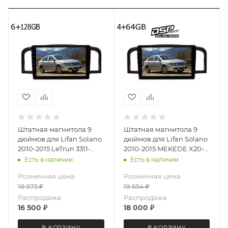
Штатная магнитола 9
Штатная магнитола 9
дюймов для Lifan Solano
дюймов для Lifan Solano
2010-2015 LeTrun 3311-
2010-2015 MEKEDE X20-
6494 Android 12 UIS8581A
W 3311-6829 Android 13
Есть в наличии
Есть в наличии
QLED 6+128 Gb
4+64 Gb 8 ядер Unisoc
Розничная цена
Розничная цена
9863A DSP
18 975
₽
19 654
₽
Распродажа
Распродажа
16 500
₽
18 000
₽
В КОРЗИНУ
В КОРЗИНУ