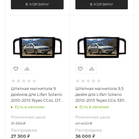
В КОРЗИНУ
В КОРЗИНУ
Штатная магнитола 9
Штатная магнитола 9,5
дюймов для Lifan Solano
дюйм для Lifan Solano
2010-2015 Teyes CC4L DTS
2010-2015 Teyes CC4 3311-
3311-6879 Android 13 6+64
6875 экран 2K Android 13
Есть в наличии
Есть в наличии
Gb
6+64 Gb
Розничная цена
Розничная цена
31 395
₽
41 400
₽
Распродажа
Распродажа
27 300
₽
36 000
₽