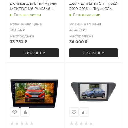
дюймов для Lifan Myway
дюйм для Lifan Smily 320
MEKEDE M6 Pro 2546-
2010-2016 гг. Teyes CC4
5696 Android 13 4+64 Gb
3308-6875 экран 2K
Есть в наличии
Есть в наличии
Android 13 6+64 Gb
Розничная цена
Розничная цена
38 824
₽
41 400
₽
Распродажа
Распродажа
33 750
₽
36 000
₽
В КОРЗИНУ
В КОРЗИНУ