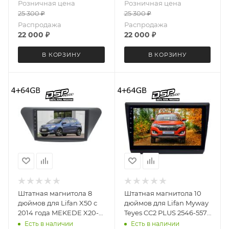
Розничная цена
Розничная цена
4+64 Gb 8 ядер
25 300
₽
25 300
₽
Распродажа
Распродажа
22 000
₽
22 000
₽
В КОРЗИНУ
В КОРЗИНУ
Штатная магнитола 8
Штатная магнитола 10
дюймов для Lifan X50 с
дюймов для Lifan Myway
2014 года MEKEDE X20-
Teyes CC2 PLUS 2546-5578
PRO 4087-6481
4+64G
Есть в наличии
Есть в наличии