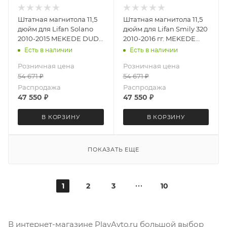
Штатная магнитола 11,5
Штатная магнитола 11,5
дюйм для Lifan Solano
дюйм для Lifan Smily 320
2010-2015 MEKEDE DUDU
2010-2016 гг. MEKEDE
OS 7 версия 3311-6711
DUDU OS 7 версия 3308-
Есть в наличии
Есть в наличии
экран 2K Android 13 8+128
6711 экран 2K Android 13
Розничная цена
Розничная цена
Gb круговой обзор 360
8+128 Gb круговой обзор
54 671
₽
54 671
₽
360
Распродажа
Распродажа
47 550
₽
47 550
₽
В КОРЗИНУ
В КОРЗИНУ
ПОКАЗАТЬ ЕЩЕ
1
2
3
10
В интернет-магазине PlayAvto.ru большой выбор