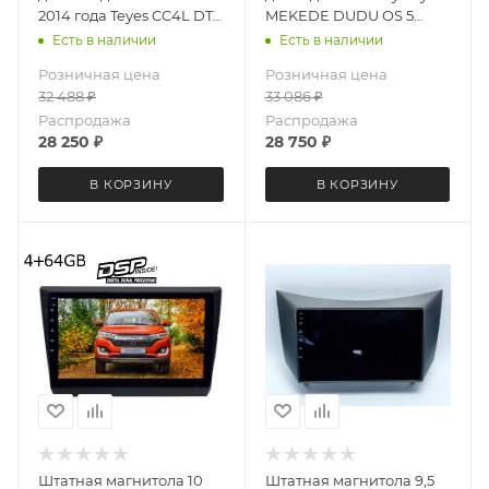
2014 года Teyes CC4L DTS
MEKEDE DUDU OS 5
4087-6879 Android 13
версия 2546-6478
Есть в наличии
Есть в наличии
6+64 Gb
Android 13 8 ядер 4+64
Розничная цена
Розничная цена
Gb
32 488
₽
33 086
₽
Распродажа
Распродажа
28 250
₽
28 750
₽
В КОРЗИНУ
В КОРЗИНУ
Штатная магнитола 10
Штатная магнитола 9,5