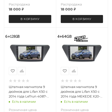
Распродажа
Распродажа
18 000
₽
18 000
₽
В КОРЗИНУ
В КОРЗИНУ
Штатная магнитола 9
Штатная магнитола 9
дюймов для Lifan X50 с
дюймов для Lifan X50 с
2014 года LeTrun 4087-
2014 года MEKEDE X20-
6494 Android 12 UIS8581A
W 4087-6829 Android 13
Есть в наличии
Есть в наличии
QLED 6+128 Gb
4+64 Gb 8 ядер Unisoc
Розничная цена
Розничная цена
9863A DSP