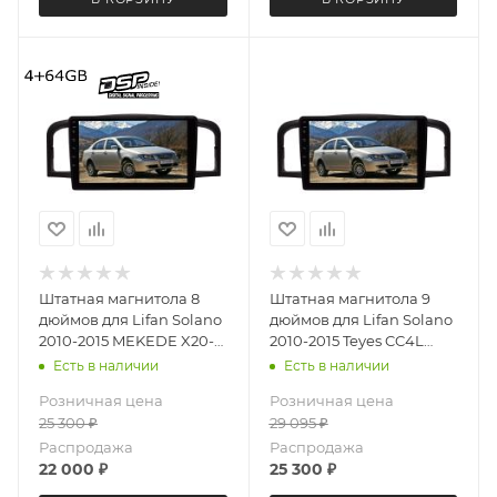
Штатная магнитола 8
Штатная магнитола 9
дюймов для Lifan Solano
дюймов для Lifan Solano
2010-2015 MEKEDE X20-
2010-2015 Teyes CC4L
PRO 3311-6481 (крутилки)
3311-6877 Android 13 4+64
Есть в наличии
Есть в наличии
Android 13 4+64 Gb 8
Gb
Розничная цена
Розничная цена
ядер
25 300
₽
29 095
₽
Распродажа
Распродажа
22 000
₽
25 300
₽