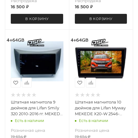
Распродажа
Распродажа
16 500
₽
16 500
₽
В КОРЗИНУ
В КОРЗИНУ
Штатная магнитола 9
Штатная магнитола 10
дюймов для Lifan Smily
дюймов для Lifan Myway
320 2010-2016 гг. MEKEDE
MEKEDE X20-W 2546-
X20-W 3308-6829 Android
6828 Android 13 4+64 Gb
Есть в наличии
Есть в наличии
13 4+64 Gb 8 ядер Unisoc
8 ядер Unisoc 9863A DSP
Розничная цена
Розничная цена
9863A DSP
19 654
₽
19 654
₽