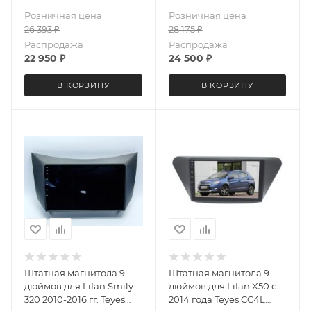
(крутилки) Android 13
Розничная цена
Розничная цена
4+64 Gb 8 ядер
26 393
₽
28 175
₽
Распродажа
Распродажа
22 950
₽
24 500
₽
В КОРЗИНУ
В КОРЗИНУ
Штатная магнитола 9
Штатная магнитола 9
дюймов для Lifan Smily
дюймов для Lifan X50 с
320 2010-2016 гг. Teyes
2014 года Teyes CC4L