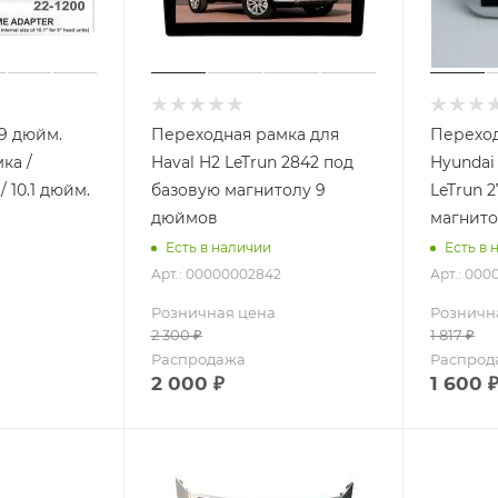
(9 дюйм.
Переходная рамка для
Переход
ка /
Haval H2 LeTrun 2842 под
Hyundai 
 10.1 дюйм.
базовую магнитолу 9
LeTrun 2757 под 
дюймов
магнито
Есть в наличии
Есть в 
Арт.: 00000002842
Арт.: 000
Розничная цена
Розничн
2 300
₽
1 817
₽
Распродажа
Распрод
2 000
₽
1 600