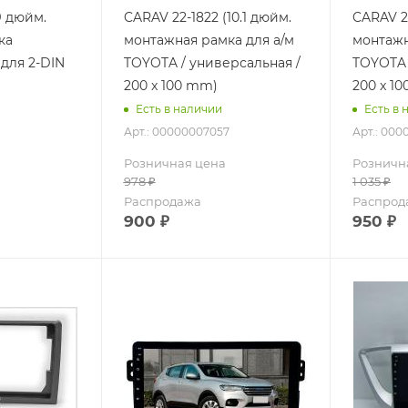
9 дюйм.
CARAV 22-1822 (10.1 дюйм.
CARAV 2
ка
монтажная рамка для а/м
монтажн
для 2-DIN
TOYOTA / универсальная /
TOYOTA 
200 x 100 mm)
200 x 1
Есть в наличии
Есть в 
Арт.: 00000007057
Арт.: 000
Розничная цена
Розничн
978
₽
1 035
₽
Распродажа
Распрод
900
₽
950
₽