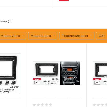
вание)
Марка Авто
Модель авто
Поколение авто
ОЗУ