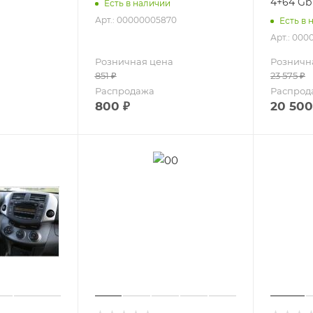
4+64 Gb
Есть в наличии
Арт.: 00000005870
Есть в 
Арт.: 000
Розничная цена
Розничн
851
₽
23 575
₽
Распродажа
Распрод
800
₽
20 500