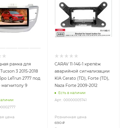
ная рамка для
CARAV 11-146-1 крепёж
Tucson 3 2015-2018
аварийной сигнализации
бро LeTrun 2777 под
KIA Cerato (TD), Forte (TD),
 магнитолу 9
Naza Forte 2009-2012
Есть в наличии
Арт.: 00000005741
наличии
00002777
ая цена
Розничная цена
690
₽