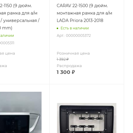
2-1150 (9 дюйм.
CARAV 22-1500 (9 дюйм.
ая рамка для а/м
монтажная рамка для а/м
/ универсальная /
LADA Priora 2013-2018
00 mm)
Есть в наличии
Арт.: 00000005372
наличии
00005311
ая цена
Розничная цена
1 392
₽
ажа
Распродажа
1 300
₽