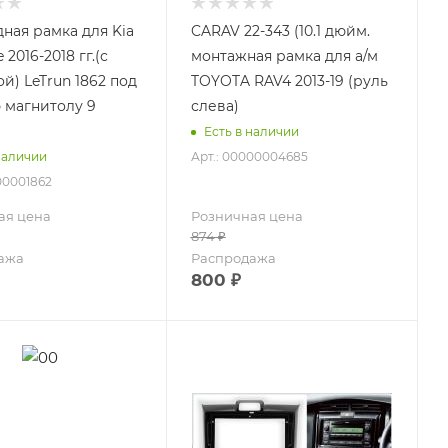
ная рамка для Kia
CARAV 22-343 (10.1 дюйм.
 2016-2018 гг.(с
монтажная рамка для а/м
й) LeTrun 1862 под
TOYOTA RAV4 2013-19 (руль
 магнитолу 9
слева)
Есть в наличии
Арт.: 00000004685
наличии
00001862
ая цена
Розничная цена
874
₽
ажа
Распродажа
800
₽