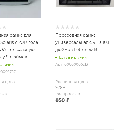
ная рамка для
Переходная рамка
Solaris с 2017 года
универсальная с 9 на 10,1
базовую
дюймов Letrun 6213
лу 9 дюймов
Есть в наличии
Арт.: 00000006213
наличии
00002757
ая цена
Розничная цена
978
₽
ажа
Распродажа
₽
850
₽