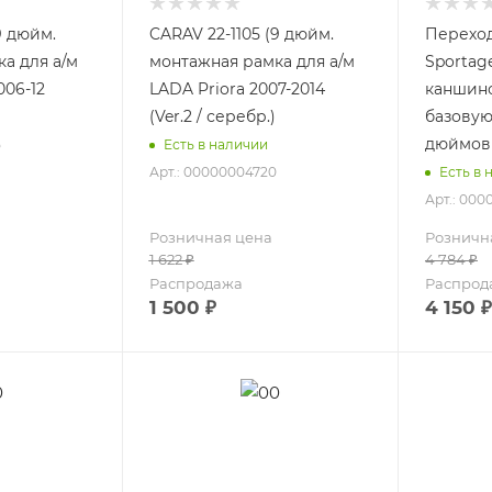
9 дюйм.
CARAV 22-1105 (9 дюйм.
Переход
а для а/м
монтажная рамка для а/м
Sportage
06-12
LADA Priora 2007-2014
каншино
(Ver.2 / серебр.)
базовую
дюймов
5
Есть в наличии
Арт.: 00000004720
Есть в 
Арт.: 000
Розничная цена
Розничн
1 622
₽
4 784
₽
Распродажа
Распрод
1 500
₽
4 150
₽