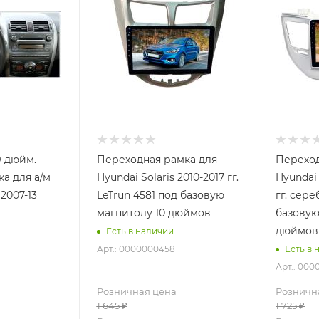
9 дюйм.
Переходная рамка для
Переход
а для а/м
Hyundai Solaris 2010-2017 гг.
Hyundai 
2007-13
LeTrun 4581 под базовую
гг. сере
магнитолу 10 дюймов
базовую
дюймов
Есть в наличии
Арт.: 00000004581
Есть в 
Арт.: 000
Розничная цена
Розничн
1 645
₽
1 725
₽