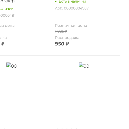
 8 ядер
Есть в наличии
Арт.: 00000004987
наличии
00006481
ая цена
Розничная цена
1 035
₽
ажа
Распродажа
₽
950
₽