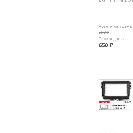
Арт.: 00000004529
Розничная цена
690
₽
Распродажа
650
₽