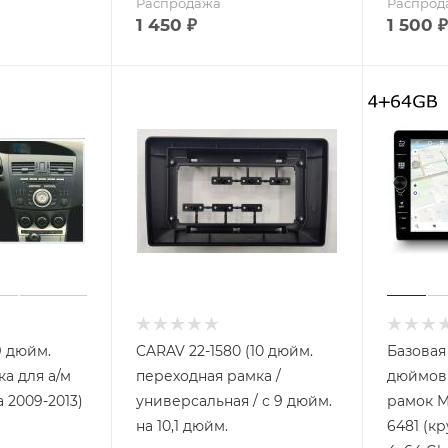
Распродажа
Распрод
1 450
₽
1 500
₽
9 дюйм.
CARAV 22-1580 (10 дюйм.
Базовая
а для а/м
переходная рамка /
дюймов 
a 2009-2013)
универсальная / с 9 дюйм.
рамок 
на 10,1 дюйм.
6481 (кр