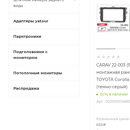
вида
Адаптеры yatour
Парктроники
Подголовники с
монитором
CARAV 22-003 (
монтажная рамк
Потолочные мониторы
TOYOTA Corolla 
(темно-серый)
Распродажа
Есть в наличии
Арт.: 00000004663
Розничная цена
633
₽