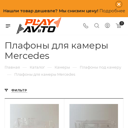
Нашли товар дешевле? Мы снизим цену!
Подробнее
0
Плафоны для камеры
Mercedes
—
—
—
Главная
Каталог
Камеры
Плафоны под камеру
—
Плафоны для камеры Mercedes
ФИЛЬТР