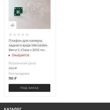
Плафон для камеры
заднего вида Mercedes-
Benz C-Class с 2012 по
2017 (Штекер) Letrun
Ожидается
3444
Розничная цена
350
₽
Распродажа
110
₽
ПОД ЗАКАЗ
КАТАЛОГ