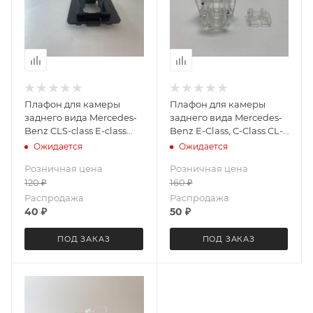
Плафон для камеры
Плафон для камеры
заднего вида Mercedes-
заднего вида Mercedes-
Benz CLS-class E-class
Benz E-Class, C-Class CL-
GL-class S-class SL-class
class S-class LeTrun 3777
Ожидается
Ожидается
GL-class LeTrun 3778
Розничная цена
Розничная цена
120
₽
160
₽
Распродажа
Распродажа
40
₽
50
₽
ПОД ЗАКАЗ
ПОД ЗАКАЗ