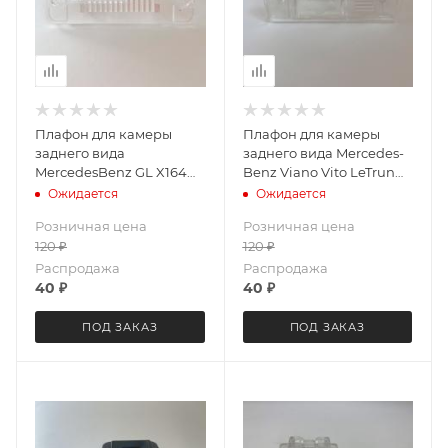
Плафон для камеры
Плафон для камеры
заднего вида
заднего вида Mercedes-
MerсedesBenz GL X164
Benz Viano Vito LeTrun
(2006-2012) / ML W164
3460
Ожидается
Ожидается
(2005-2011) / R-CLASS
Розничная цена
Розничная цена
W251 (2005-...) Letrun 3441
120
₽
120
₽
Распродажа
Распродажа
40
₽
40
₽
ПОД ЗАКАЗ
ПОД ЗАКАЗ