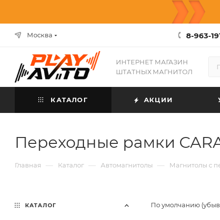
8-963-19
Москва
ИНТЕРНЕТ МАГАЗИН
ШТАТНЫХ МАГНИТОЛ
КАТАЛОГ
АКЦИИ
Переходные рамки CAR
—
—
—
Главная
Каталог
Автомагнитолы
Магнитолы с 
По умолчанию (убы
КАТАЛОГ