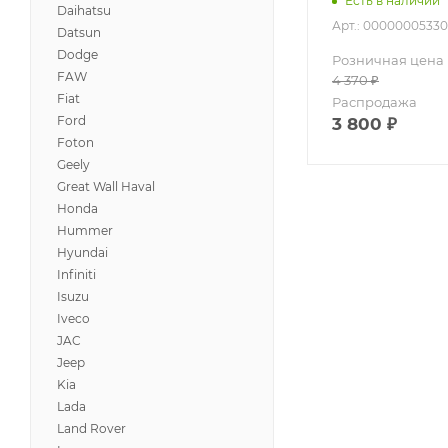
Есть в наличии
Daihatsu
Арт.: 00000005330
Datsun
Dodge
Розничная цена
FAW
4 370
₽
Fiat
Распродажа
Ford
3 800
₽
Foton
Geely
Great Wall Haval
Honda
Hummer
Hyundai
Infiniti
Isuzu
Iveco
JAC
Jeep
Kia
Lada
Land Rover