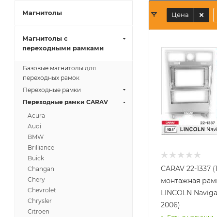
Магнитолы
Цена
Магнитолы с
переходными рамками
Базовые магнитолы для
переходных рамок
Переходные рамки
Переходные рамки CARAV
Acura
Audi
BMW
Brilliance
Buick
CARAV 22-1337 (
Changan
Chery
монтажная рамк
Chevrolet
LINCOLN Naviga
Chrysler
2006)
Citroen