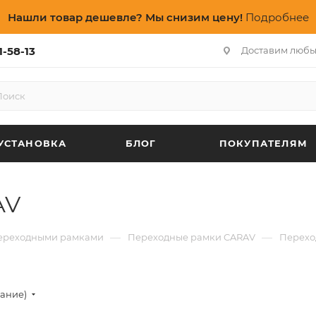
Нашли товар дешевле? Мы снизим цену!
Подробнее
1-58-13
Доставим любы
УСТАНОВКА
БЛОГ
ПОКУПАТЕЛЯМ
AV
—
—
переходными рамками
Переходные рамки CARAV
Перехо
вание)