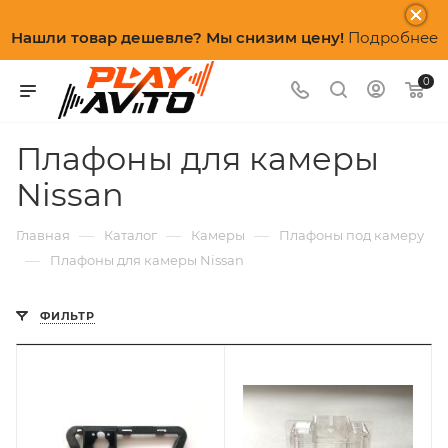
Нашли товар дешевле? Мы снизим цену!
Подробнее
0
Плафоны для камеры
Nissan
—
—
—
Главная
Каталог
Камеры
Плафоны под камеру
—
Плафоны для камеры Nissan
ФИЛЬТР