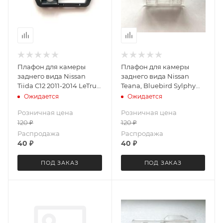
Плафон для камеры
Плафон для камеры
заднего вида Nissan
заднего вида Nissan
Tiida C12 2011-2014 LeTrun
Teana, Bluebird Sylphy
3657
2005-2012 LeTrun 3628
Ожидается
Ожидается
Розничная цена
Розничная цена
120
₽
120
₽
Распродажа
Распродажа
40
₽
40
₽
ПОД ЗАКАЗ
ПОД ЗАКАЗ