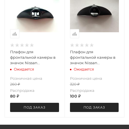
Плафон для
Плафон для
фронтальной камеры в
фронтальной камеры в
значок Nissan
значок Nissan
универсальный
универсальный
Ожидается
Ожидается
(короткий болт) LeTrun
(длинный болт) LeTrun
Розничная цена
Розничная цена
3703
3702
260
₽
320
₽
Распродажа
Распродажа
80
₽
100
₽
ПОД ЗАКАЗ
ПОД ЗАКАЗ