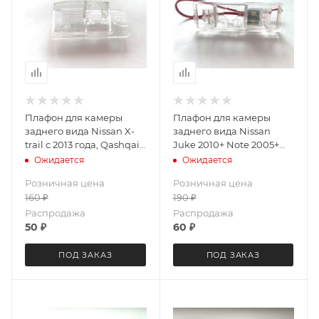
Плафон для камеры
Плафон для камеры
заднего вида Nissan X-
заднего вида Nissan
trail с 2013 года, Qashqai
Juke 2010+ Note 2005+
с 2014 года LeTrun 3704
Pathfinder 2010+,Patrol
Ожидается
Ожидается
(2010+,Qashqai 2010+
Розничная цена
Розничная цена
Peugeot 307 Lifan
160
₽
190
₽
X60(LED) LeTrun 3678
Распродажа
Распродажа
50
₽
60
₽
ПОД ЗАКАЗ
ПОД ЗАКАЗ