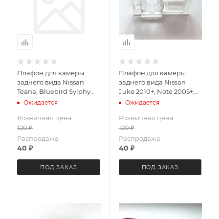
Плафон для камеры
Плафон для камеры
заднего вида Nissan
заднего вида Nissan
Teana, Bluebird Sylphy
Juke 2010+, Note 2005+,
2005-2012 (черное
Pathfinder 2010+, Patrol
Ожидается
Ожидается
основание) LeTrun 3695
(2010+, Qashqai 2010+
Розничная цена
Розничная цена
Peugeot 307, Lifan X60
120
₽
120
₽
LeTrun 3676
Распродажа
Распродажа
40
₽
40
₽
ПОД ЗАКАЗ
ПОД ЗАКАЗ