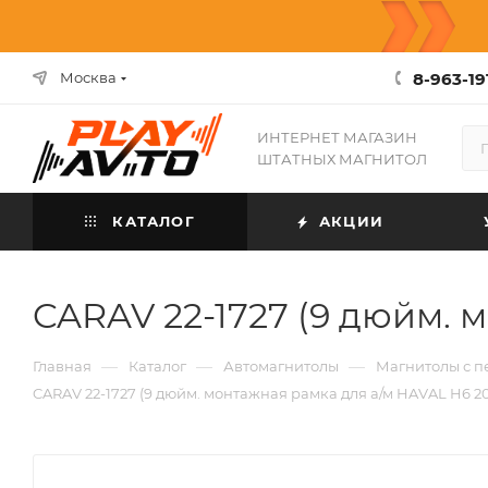
8-963-19
Москва
ИНТЕРНЕТ МАГАЗИН
ШТАТНЫХ МАГНИТОЛ
КАТАЛОГ
АКЦИИ
CARAV 22-1727 (9 дюйм. 
—
—
—
Главная
Каталог
Автомагнитолы
Магнитолы с 
CARAV 22-1727 (9 дюйм. монтажная рамка для а/м HAVAL H6 201