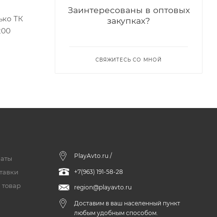
Заинтересованы в оптовых
ько ТК
закупках?
200
СВЯЖИТЕСЬ СО МНОЙ
PlayAvto.ru /
латы
тавки
+7(963) 191-58-28
 товар
region@playavto.ru
Доставим в ваш населенный пункт
любым удобным способом.