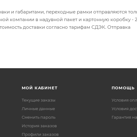
овки и габаритами, переходные рамки отправляются тол
ной компании в надувной пакет и картонную коробку - 
 Стоимость доставки согласно тарифам СДЭК. Отправка
МОЙ КАБИНЕТ
ПОМОЩЬ
Текущие заказы
Условия оп
Личные данные
Условия дос
Сменить пароль
Гарантия на
История заказов
Профили заказов