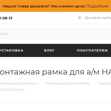
Нашли товар дешевле? Мы снизим цену!
Подробнее
1-58-13
Доставим любы
УСТАНОВКА
БЛОГ
ПОКУПАТЕЛЯМ
монтажная рамка для а/м HA
—
—
переходными рамками
Переходные рамки CARAV
Перехо
3-2020 (Sport)