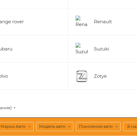
ange rover
Renault
ubaru
Suzuki
olvo
Zotye
вание)
Марка Авто
Модель авто
Поколение авто
В н