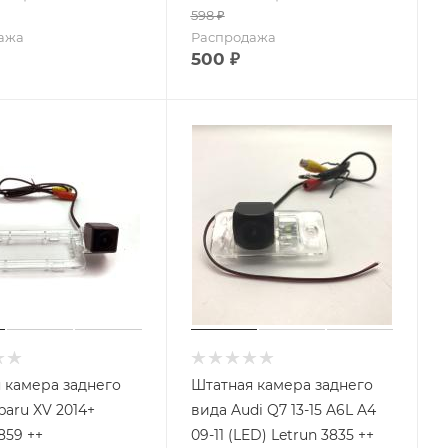
598
₽
ажа
Распродажа
500
₽
 камера заднего
Штатная камера заднего
baru XV 2014+
вида Audi Q7 13-15 A6L A4
859 ++
09-11 (LED) Letrun 3835 ++