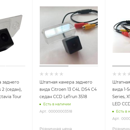
 заднего
Штатная камера заднего
Штатная
 2 (седан),
вида Citroen 13 C4L DS4 C4
вида 1-Se
tavia Tour
седан CCD LeTrun 3518
Series, X
LED CCD
Есть в наличии
Арт.: 00000003518
Есть в 
Арт.: 00
Розничная цена
Розничн