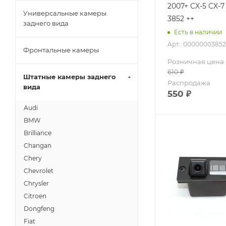
2007+ CX-5 CX-7 CX-9 LeTrun
Универсальные камеры
3852 ++
заднего вида
Есть в наличии
Арт.: 00000003852
Фронтальные камеры
Розничная цена
610
₽
Штатные камеры заднего
Распродажа
вида
550
₽
Audi
BMW
Brilliance
Changan
Chery
Chevrolet
Chrysler
Citroen
Dongfeng
Fiat