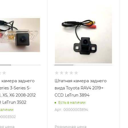
 камера заднего
Штатная камера заднего
ries 3-Series 5-
вида Toyota RAV4 2019+
1, X5, X6 2008-2012
CCD LeTrun 3894
 LeTrun 3502
Есть в наличии
Арт.: 00000003894
наличии
000003502
ая цена
Розничная цена