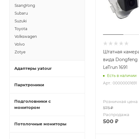
SsangYong
Subaru
Suzuki
Toyota
Volkswagen
Volvo
Штатная камера
Zotye
вида Dongfeng
LeTrun 1691
Адаптеры yatour
Есть в наличии
Арт.: 00000001691
Парктроники
Подголовники с
Розничная цена
монитором
575
₽
Распродажа
500
₽
Потолочные мониторы