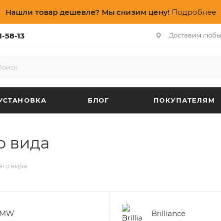
Нашли товар дешевле? Мы снизим цену!
Подробнее
1-58-13
Доставим любы
УСТАНОВКА
БЛОГ
ПОКУПАТЕЛЯМ
о вида
его вида
BMW
Brilliance