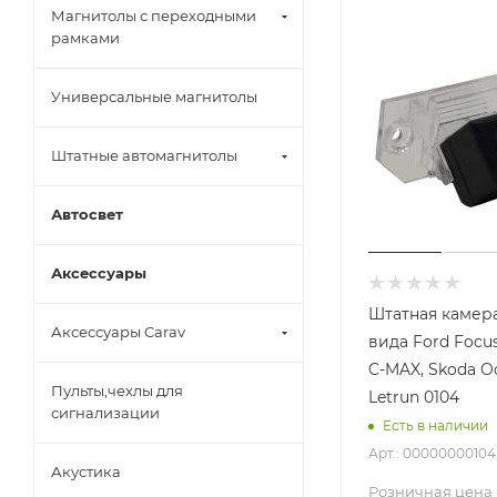
Магнитолы с переходными
рамками
Универсальные магнитолы
Штатные автомагнитолы
Автосвет
Аксессуары
Штатная камера
Аксессуары Carav
вида Ford Focus
C-MAX, Skoda Oc
Пульты,чехлы для
Letrun 0104
сигнализации
Есть в наличии
Арт.: 00000000104
Акустика
Розничная цена