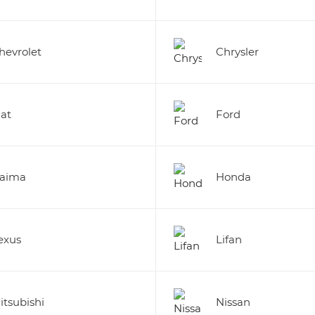
hevrolet
Chrysler
iat
Ford
aima
Honda
exus
Lifan
itsubishi
Nissan