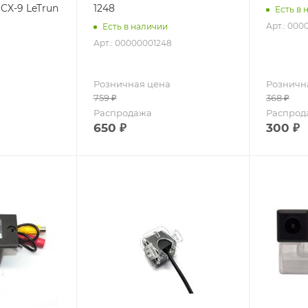
1248
Есть в 
Арт.: 00
Есть в наличии
Арт.: 00000001248
Розничная цена
Розничн
759
₽
368
₽
Распродажа
Распрод
650
₽
300
₽