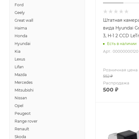
Ford
Geely
Штатная камера
Great wall
вида Hyundai Gr
Haima
3, H-1 2 CCD LeT
Honda
Hyundai
Есть в наличии
Арт.: 00000000120
Kia
Lexus
Lifan
Розничная цена
Mazda
552
₽
Mercedes
Распродажа
500
₽
Mitsubishi
Nissan
Opel
Peugeot
Range rover
Renault
Skoda