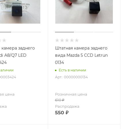
 камера заднего
Штатная камера заднего
di A8/Q7 LED
вида Mazda 5 CCD Letrun
3424
0134
наличии
Есть в наличии
000003424
Арт.: 00000000134
ая цена
Розничная цена
610
₽
ажа
Распродажа
550
₽