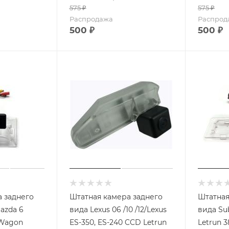
575
₽
575
₽
Распродажа
Распрод
500
₽
500
₽
 заднего
Штатная камера заднего
Штатная
azda 6
вида Lexus 06 /10 /12/Lexus
вида Su
 Wagon
ES-350, ES-240 CCD Letrun
Letrun 3