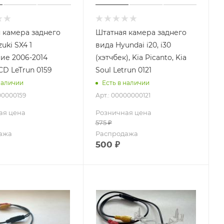
 камера заднего
Штатная камера заднего
uki SX4 1
вида Hyundai i20, i30
ие 2006-2014
(хэтчбек), Kia Picanto, Kia
CD LeTrun 0159
Soul Letrun 0121
наличии
Есть в наличии
00000159
Арт.: 00000000121
ая цена
Розничная цена
575
₽
ажа
Распродажа
500
₽