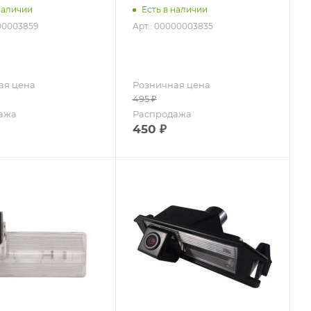
наличии
Есть в наличии
000003859
Арт.: 00000003835
ая цена
Розничная цена
495
₽
ажа
Распродажа
450
₽