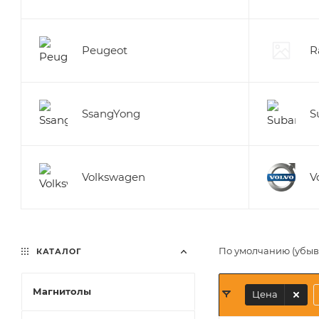
Peugeot
R
SsangYong
S
Volkswagen
V
По умолчанию (убы
КАТАЛОГ
Магнитолы
Цена