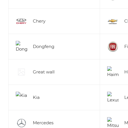
Chery
C
Dongfeng
F
Great wall
H
Kia
L
Mercedes
M