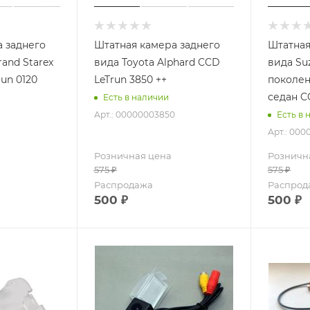
 заднего
Штатная камера заднего
Штатная
and Starex
вида Toyota Alphard CCD
вида Suz
run 0120
LeTrun 3850 ++
поколен
седан C
Есть в наличии
Арт.: 00000003850
Есть в 
Арт.: 000
Розничная цена
Розничн
575
₽
575
₽
Распродажа
Распрод
500
₽
500
₽