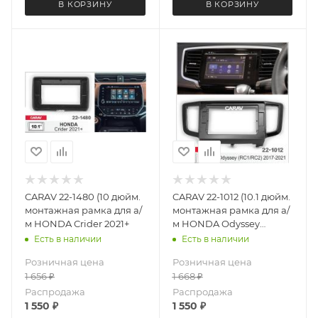
В КОРЗИНУ
В КОРЗИНУ
CARAV 22-1480 (10 дюйм.
CARAV 22-1012 (10.1 дюйм.
монтажная рамка для а/
монтажная рамка для а/
м HONDA Crider 2021+
м HONDA Odyssey
(RC1/RC2) 2017-2021
Есть в наличии
Есть в наличии
Розничная цена
Розничная цена
1 656
₽
1 668
₽
Распродажа
Распродажа
1 550
₽
1 550
₽