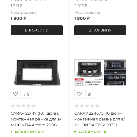
1 921
₽
2 013
₽
Распродажа
Распродажа
1 800
₽
1 900
₽
В КОРЗИНУ
В КОРЗИНУ
CARAV 22-117 (10.1 дюйм.
CARAV 22-1675 (10 дюйм.
монтажная рамка для а/
монтажная рамка для а/
м HONDA Accord 2008-
м HONDA CR-V 2022+
2012; Crosstour 2010-2012
Есть в наличии
Есть в наличии