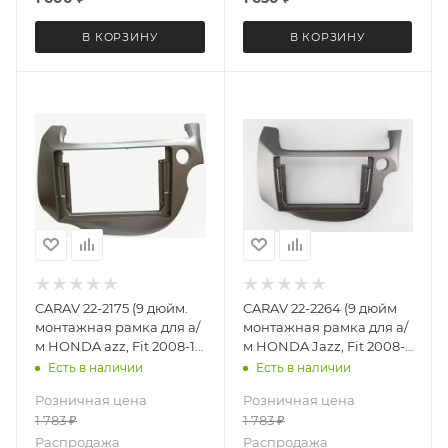
В КОРЗИНУ
В КОРЗИНУ
CARAV 22-2175 (9 дюйм.
CARAV 22-2264 (9 дюйм
монтажная рамка для а/
монтажная рамка для а/
м HONDA azz, Fit 2008-13
м HONDA Jazz, Fit 2008-
правый руль серебро
13 (руль справа /темно
Есть в наличии
Есть в наличии
серая)
Розничная цена
Розничная цена
1 783
₽
1 783
₽
Распродажа
Распродажа