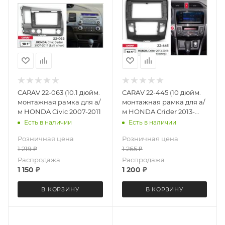
CARAV 22-063 (10.1 дюйм.
CARAV 22-445 (10 дюйм.
монтажная рамка для а/
монтажная рамка для а/
м HONDA Civic 2007-2011
м HONDA Crider 2013-
2018 с климатом
Есть в наличии
Есть в наличии
Розничная цена
Розничная цена
1 219
₽
1 265
₽
Распродажа
Распродажа
1 150
₽
1 200
₽
В КОРЗИНУ
В КОРЗИНУ