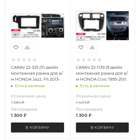
CARAV 22-325 (10 дюйм.
CARAV 22-1139 (9 дюйм.
монтажная рамка для а/
монтажная рамка для а/
м HONDA Jazz, Fit 2013-
м HONDA Civic 1995-2001
2020 левый рульl с SRS
руль справа
Есть в наличии
Есть в наличии
черный лак
Розничная цена
Розничная цена
1 380
₽
1 403
₽
Распродажа
Распродажа
1 300
₽
1 300
₽
В КОРЗИНУ
В КОРЗИНУ