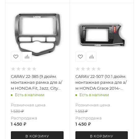
CARAV 22-385 (9 дюйм.
CARAV 22-507 (10.1 дюйм.
монтажная рамка для а/
монтажная рамка для а/
м HONDA Fit, Jazz, City
м HONDA Grace 2014-
2002-08 (с климат
2020; Greiz 2015-2019 /
Есть в наличии
Есть в наличии
контролем / руль слева)
только для а/м с рулем
Розничная цена
Розничная цена
справа / без системы
1 530
₽
1 553
₽
SRS
Распродажа
Распродажа
1 450
₽
1 450
₽
В КОРЗИНУ
В КОРЗИНУ