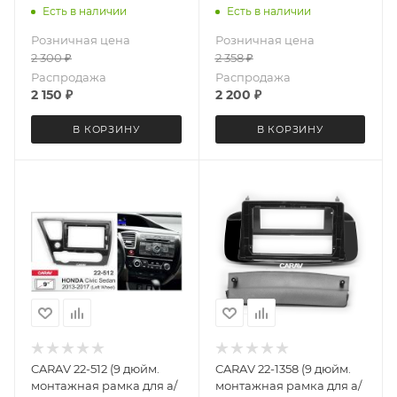
установки
Есть в наличии
Есть в наличии
автомагнитолы HONDA
Розничная цена
Розничная цена
Accord 2007-2012 / ACURA
2 300
₽
2 358
₽
TSX 2008-2012
Распродажа
Распродажа
2 150
₽
2 200
₽
В КОРЗИНУ
В КОРЗИНУ
CARAV 22-512 (9 дюйм.
CARAV 22-1358 (9 дюйм.
монтажная рамка для а/
монтажная рамка для а/