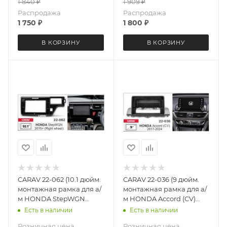
1 840
₽
1 909
₽
Распродажа
Распродажа
1 750
₽
1 800
₽
В КОРЗИНУ
В КОРЗИНУ
CARAV 22-062 (10.1 дюйм.
CARAV 22-036 (9 дюйм.
монтажная рамка для а/
монтажная рамка для а/
м HONDA StepWGN
м HONDA Accord (СV)
2015+ (руль справа)
2017-2024
Есть в наличии
Есть в наличии
Розничная цена
Розничная цена