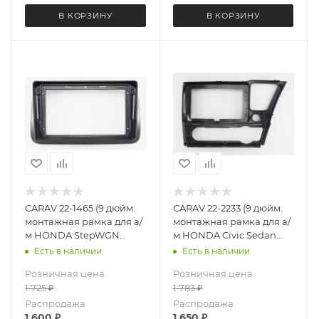
В КОРЗИНУ
В КОРЗИНУ
CARAV 22-1465 (9 дюйм.
CARAV 22-2233 (9 дюйм.
монтажная рамка для а/
монтажная рамка для а/
м HONDA StepWGN
м HONDA Civic Sedan
2001-2005)
2013-2017 левый руль
Есть в наличии
Есть в наличии
черная
Розничная цена
Розничная цена
1 725
₽
1 783
₽
Распродажа
Распродажа
1 600
₽
1 650
₽