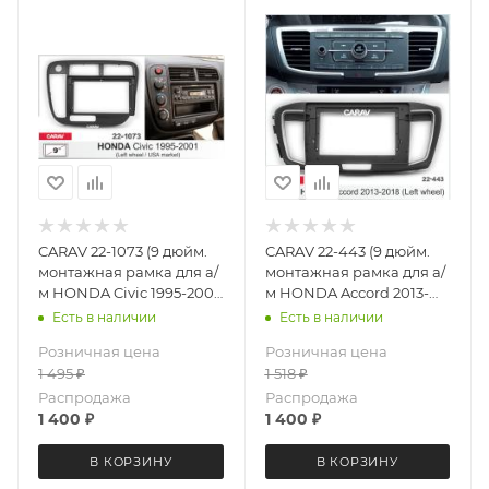
CARAV 22-1073 (9 дюйм.
CARAV 22-443 (9 дюйм.
монтажная рамка для а/
монтажная рамка для а/
м HONDA Civic 1995-2001
м HONDA Accord 2013-
(только для а/м с рулем
2018 (руль слева)
Есть в наличии
Есть в наличии
слева для
Розничная цена
Розничная цена
американского рынка)
1 495
₽
1 518
₽
Распродажа
Распродажа
1 400
₽
1 400
₽
В КОРЗИНУ
В КОРЗИНУ