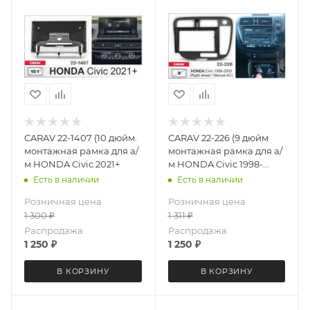
CARAV 22-1407 (10 дюйм.
CARAV 22-226 (9 дюйм
монтажная рамка для а/
монтажная рамка для а/
м HONDA Civic 2021+
м HONDA Civic 1998-
2000 (руль справа / без
Есть в наличии
Есть в наличии
климат-контроля)
Розничная цена
Розничная цена
1 300
₽
1 311
₽
Распродажа
Распродажа
1 250
₽
1 250
₽
В КОРЗИНУ
В КОРЗИНУ