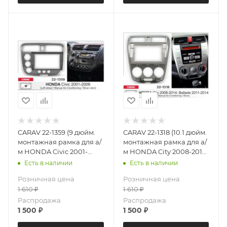
CARAV 22-1359 (9 дюйм.
CARAV 22-1318 (10.1 дюйм.
монтажная рамка для а/
монтажная рамка для а/
м HONDA Civic 2001-
м HONDA City 2008-2014;
2006 (только для а/м с
Ballade 2011-2014 (только
Есть в наличии
Есть в наличии
рулем слева / без климат
для а/м без климат
Розничная цена
Розничная цена
контроля / цвет
контроля цвет
1 610
₽
1 610
₽
серебристый)
серебристый)
Распродажа
Распродажа
1 500
₽
1 500
₽