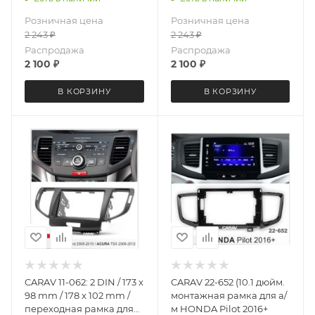
серебро
Розничная цена
Розничная цена
2 243
₽
2 243
₽
Распродажа
Распродажа
2 100
₽
2 100
₽
В КОРЗИНУ
В КОРЗИНУ
CARAV 11-062: 2 DIN / 173 x
CARAV 22-652 (10.1 дюйм.
98 mm / 178 x 102 mm /
монтажная рамка для а/
переходная рамка для
м HONDA Pilot 2016+