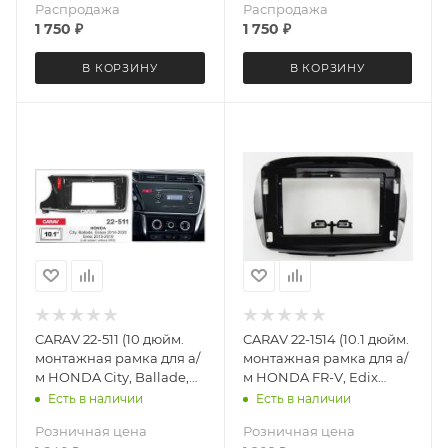
Распродажа
Распродажа
1 750
₽
1 750
₽
В КОРЗИНУ
В КОРЗИНУ
CARAV 22-511 (10 дюйм.
CARAV 22-1514 (10.1 дюйм.
монтажная рамка для а/
монтажная рамка для а/
м HONDA City, Ballade,
м HONDA FR-V, Edix
Grace 2014-2020; Greiz
2003-09)
Есть в наличии
Есть в наличии
2015-2019 левый руль
Розничная цена
Розничная цена