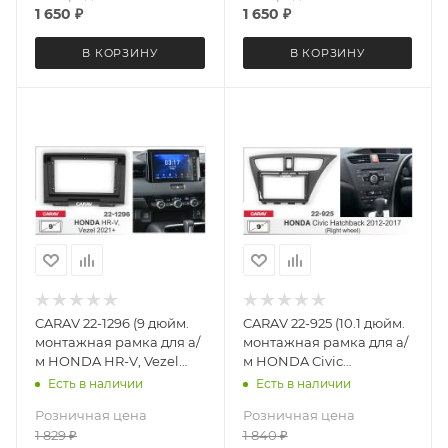
1 650
₽
1 650
₽
В КОРЗИНУ
В КОРЗИНУ
CARAV 22-1296 (9 дюйм.
CARAV 22-925 (10.1 дюйм.
монтажная рамка для а/
монтажная рамка для а/
м HONDA HR-V, Vezel
м HONDA Civic
2021+
Hatchback 2012-2017
Есть в наличии
Есть в наличии
только для а/м с рулем
Розничная цена
Розничная цена
справа
1 829
₽
1 840
₽