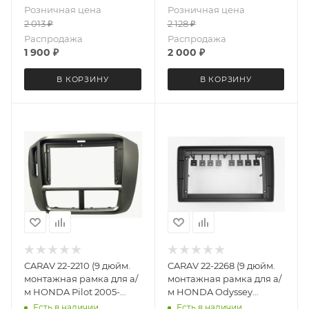
Розничная цена
Розничная цена
2 013
₽
2 128
₽
Распродажа
Распродажа
1 900
₽
2 000
₽
В КОРЗИНУ
В КОРЗИНУ
CARAV 22-2210 (9 дюйм.
CARAV 22-2268 (9 дюйм.
монтажная рамка для а/
монтажная рамка для а/
м HONDA Pilot 2005-
м HONDA Odyssey
2008 левый руль
(RA6/RA9) 1999-2003
Есть в наличии
Есть в наличии