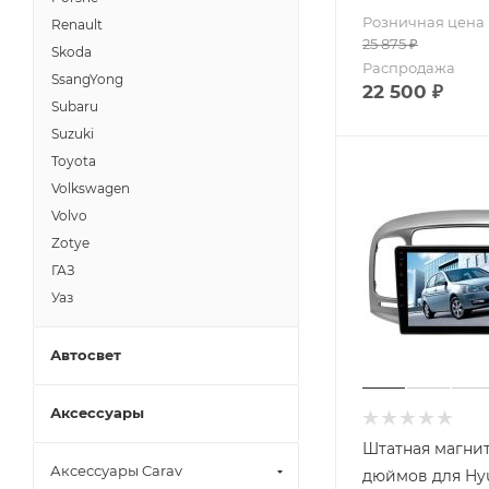
Розничная цена
Renault
25 875
₽
Skoda
Распродажа
SsangYong
22 500
₽
Subaru
Suzuki
Toyota
Volkswagen
Volvo
Zotye
ГАЗ
Уаз
Автосвет
Аксессуары
Штатная магнит
Аксессуары Carav
дюймов для Hyu