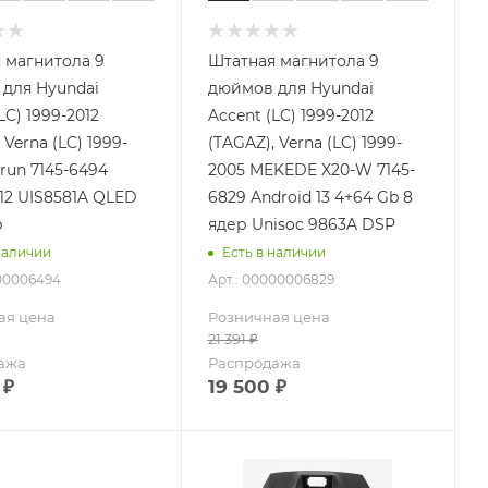
 магнитола 9
Штатная магнитола 9
для Hyundai
дюймов для Hyundai
LC) 1999-2012
Accent (LC) 1999-2012
 Verna (LC) 1999-
(TAGAZ), Verna (LC) 1999-
run 7145-6494
2005 MEKEDE X20-W 7145-
 12 UIS8581A QLED
6829 Android 13 4+64 Gb 8
b
ядер Unisoc 9863A DSP
наличии
Есть в наличии
000006494
Арт.: 00000006829
ая цена
Розничная цена
21 391
₽
ажа
Распродажа
₽
19 500
₽