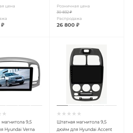
ая цена
Розничная цена
30 832
₽
ажа
Распродажа
₽
26 800
₽
 магнитола 9,5
Штатная магнитола 9,5
я Hyundai Verna
дюйм для Hyundai Accent