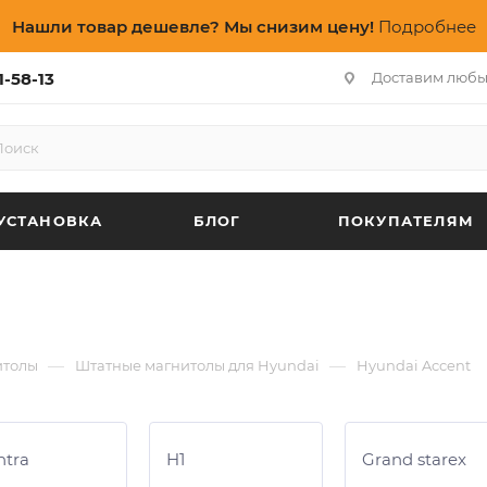
Нашли товар дешевле? Мы снизим цену!
Подробнее
1-58-13
Доставим любы
УСТАНОВКА
БЛОГ
ПОКУПАТЕЛЯМ
—
—
итолы
Штатные магнитолы для Hyundai
Hyundai Accent
ntra
H1
Grand starex