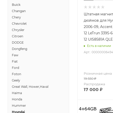
Buick
Changan
Штатная магнит
Chery
дюймов для Hyu
Chevrolet
2006-09, Accent
Chrysler
12 LeTrun 3395-
Citroen
12 UIS8581A QL
DODGE
Есть в наличии
Dongfeng
Арт.: 0000000649
Faw
Fiat
Ford
Розничная цена
Foton
19 550
₽
Geely
Распродажа
Great Wall, Hower,Haval
17 000
₽
Haima
Honda
Hummer
Hyundai