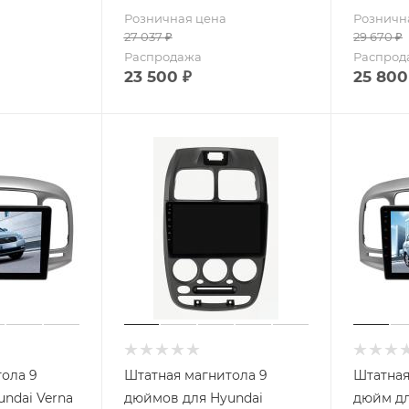
Розничная цена
Розничн
27 037
₽
29 670
₽
Распродажа
Распрод
23 500
₽
25 800
ола 9
Штатная магнитола 9
Штатная
ndai Verna
дюймов для Hyundai
дюйм дл