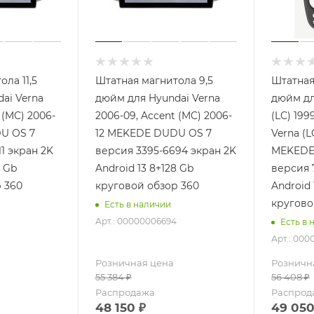
ла 11,5
Штатная магнитола 9,5
Штатная
ai Verna
дюйм для Hyundai Verna
дюйм дл
 (MC) 2006-
2006-09, Accent (MC) 2006-
(LC) 199
U OS 7
12 MEKEDE DUDU OS 7
Verna (L
1 экран 2K
версия 3395-6694 экран 2K
MEKEDE
8 Gb
Android 13 8+128 Gb
версия 7
 360
круговой обзор 360
Android 
кругово
Есть в наличии
Арт.: 00000006694
Есть в 
Арт.: 000
Розничная цена
Розничн
55 384
₽
56 408
₽
Распродажа
Распрод
48 150
₽
49 05