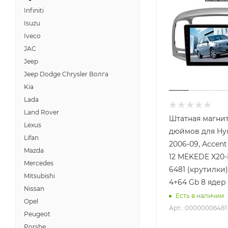
Infiniti
Isuzu
Iveco
JAC
Jeep
Jeep Dodge Chrysler Волга
Kia
Lada
Land Rover
Штатная магнит
Lexus
дюймов для Hyu
Lifan
2006-09, Accent
Mazda
12 MEKEDE X20-
Mercedes
6481 (крутилки)
Mitsubishi
4+64 Gb 8 ядер
Nissan
Есть в наличии
Opel
Арт.: 00000006481
Peugeot
Porshe