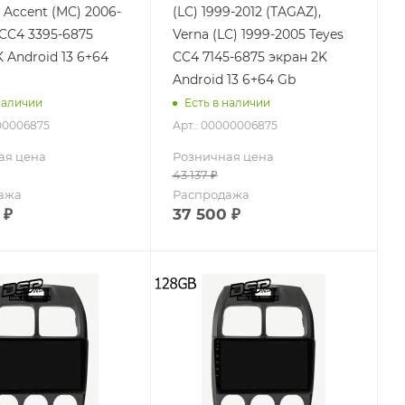
 Accent (MC) 2006-
(LC) 1999-2012 (TAGAZ),
 CC4 3395-6875
Verna (LC) 1999-2005 Teyes
 Android 13 6+64
CC4 7145-6875 экран 2K
Android 13 6+64 Gb
наличии
Есть в наличии
000006875
Арт.: 00000006875
ая цена
Розничная цена
43 137
₽
ажа
Распродажа
₽
37 500
₽