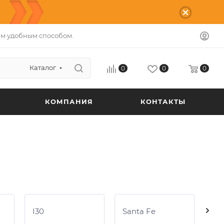
м удобным способом.
Каталог
0
0
0
КОМПАНИЯ
КОНТАКТЫ
I30
Santa Fe
IX