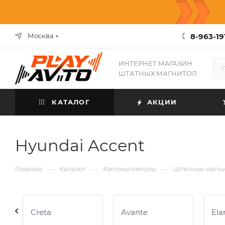
8-963-19
Москва
ИНТЕРНЕТ МАГАЗИН
ШТАТНЫХ МАГНИТОЛ
КАТАЛОГ
АКЦИИ
Hyundai Accent
—
—
—
Главная
Каталог
Автомагнитолы
Штатные магн
Creta
Avante
Ela