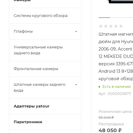
Системы кругового обзора
Плафоны
Штатная магнито
дюйм для Hyund
Универсальные камеры
2006-09, Accent
заднего вида
12 MEKEDE DUD
версия 3395-671
Фронтальные камеры
Android 13 8+12
круговой обзор
Штатные камеры заднего
Есть в наличии
вида
Арт.: 00000006711
Адаптеры yatour
Розничная цена
55 246
₽
Парктроники
Распродажа
48 050
₽