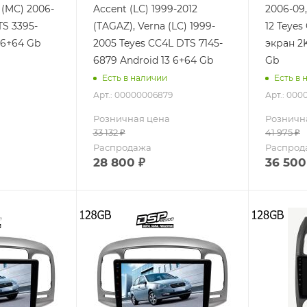
 (MC) 2006-
Accent (LC) 1999-2012
2006-09,
TS 3395-
(TAGAZ), Verna (LC) 1999-
12 Teyes
 6+64 Gb
2005 Teyes CC4L DTS 7145-
экран 2K
6879 Android 13 6+64 Gb
Gb
Есть в наличии
Есть в 
Арт.: 00000006879
Арт.: 00
Розничная цена
Розничн
33 132
₽
41 975
₽
Распродажа
Распрод
28 800
₽
36 500