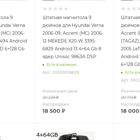
ола 9
Штатная магнитола 9
Штатная
ndai Verna
дюймов для Hyundai Verna
дюймов 
 (MC) 2006-
2006-09, Accent (MC) 2006-
Accent (
6494 Android
12 MEKEDE X20-W 3395-
(TAGAZ),
ED 6+128 Gb
6829 Android 13 4+64 Gb 8
2005 LeT
ядер Unisoc 9863A DSP
Android
6+128 G
4
Есть в наличии
Арт.: 00000006829
Есть в 
Арт.: 00
Розничная цена
Розничн
20 229
₽
20 712
₽
Распродажа
Распрод
18 500
₽
18 000