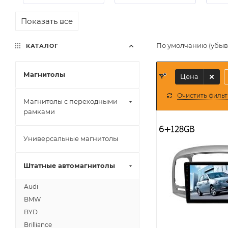
Показать все
По умолчанию (убы
КАТАЛОГ
Магнитолы
Цена
Очистить фильт
Магнитолы с переходными
рамками
Универсальные магнитолы
Штатные автомагнитолы
Audi
BMW
BYD
Brilliance