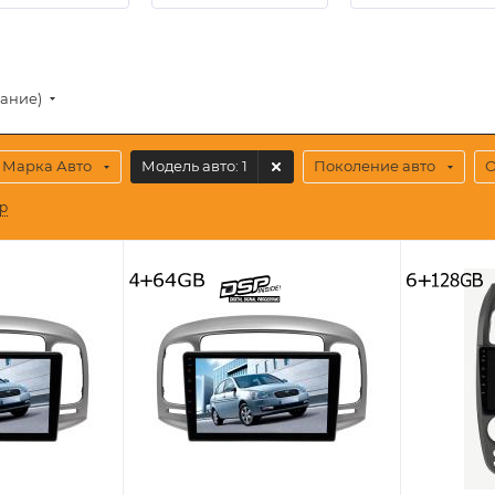
вание)
Марка Авто
Модель авто
: 1
Поколение авто
р