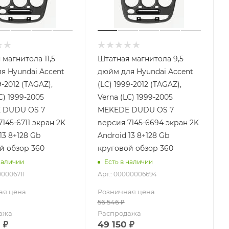
 магнитола 11,5
Штатная магнитола 9,5
я Hyundai Accent
дюйм для Hyundai Accent
9-2012 (TAGAZ),
(LC) 1999-2012 (TAGAZ),
C) 1999-2005
Verna (LC) 1999-2005
 DUDU OS 7
MEKEDE DUDU OS 7
145-6711 экран 2K
версия 7145-6694 экран 2K
13 8+128 Gb
Android 13 8+128 Gb
й обзор 360
круговой обзор 360
наличии
Есть в наличии
00006711
Арт.: 00000006694
ая цена
Розничная цена
56 546
₽
ажа
Распродажа
0
₽
49 150
₽