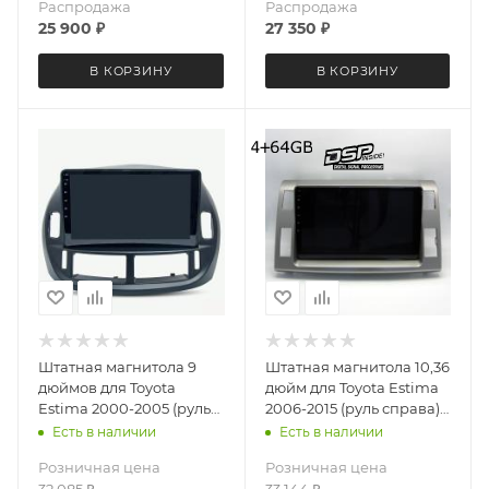
Распродажа
Распродажа
25 900
₽
27 350
₽
В КОРЗИНУ
В КОРЗИНУ
Штатная магнитола 9
Штатная магнитола 10,36
дюймов для Toyota
дюйм для Toyota Estima
Estima 2000-2005 (руль
2006-2015 (руль справа)
справа) Teyes CC4L DTS
MEKEDE DUDU OS 5
Есть в наличии
Есть в наличии
4962-6879 Android 13
версия 4572-6478
Розничная цена
Розничная цена
6+64 Gb
Android 13 8 ядер 4+64
32 085
₽
33 144
₽