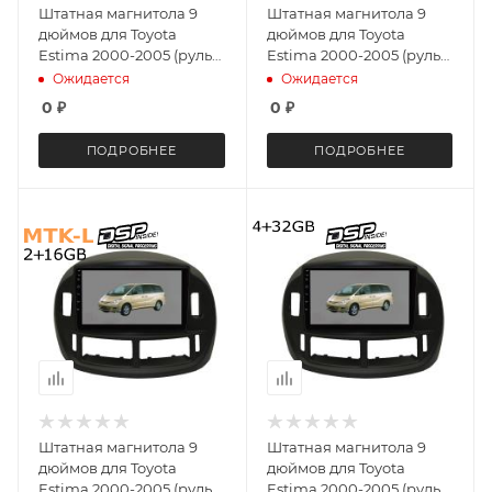
Штатная магнитола 9
Штатная магнитола 9
дюймов для Toyota
дюймов для Toyota
Estima 2000-2005 (руль
Estima 2000-2005 (руль
справа) LeTrun 4047-
справа) LeTrun 4047-
Ожидается
Ожидается
5080 IN Android 10 1,5+32
4549 IN Android 10 3+32
0
₽
0
₽
Gb Unisoc 7731
Gb 8 ядер DSP
ПОДРОБНЕЕ
ПОДРОБНЕЕ
Штатная магнитола 9
Штатная магнитола 9
дюймов для Toyota
дюймов для Toyota
Estima 2000-2005 (руль
Estima 2000-2005 (руль