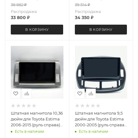
38 882
₽
39 514
₽
Распродажа
Распродажа
33 800
₽
34 350
₽
В КОРЗИНУ
В КОРЗИНУ
Штатная магнитола 10,36
Штатная магнитола 9,5
дюйм для Toyota Estima
дюйм для Toyota Estima
2006-2015 (руль справа)
2000-2005 (руль справа)
Teyes CC4 4572-6874
Teyes CC4 4962-6875
Есть в наличии
Есть в наличии
экран 2K Android 13 6+64
экран 2K Android 13 6+64