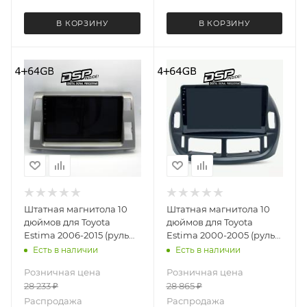
В КОРЗИНУ
В КОРЗИНУ
Штатная магнитола 10
Штатная магнитола 10
дюймов для Toyota
дюймов для Toyota
Estima 2006-2015 (руль
Estima 2000-2005 (руль
справа) Teyes CC2 PLUS
справа) Teyes CC2 PLUS
Есть в наличии
Есть в наличии
4572-5578 4+64G
4962-5578 4+64G
Розничная цена
Розничная цена
28 233
₽
28 865
₽
Распродажа
Распродажа