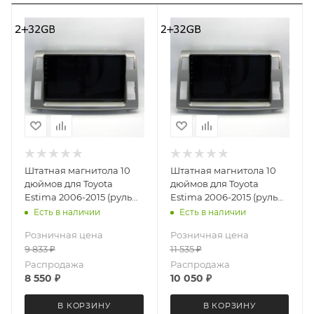
Штатная магнитола 10
Штатная магнитола 10
дюймов для Toyota
дюймов для Toyota
Estima 2006-2015 (руль
Estima 2006-2015 (руль
справа) LeTrun 4572-
справа) MEKEDE M150S
Есть в наличии
Есть в наличии
6693 Android 12 MTK 2+32
4572-6199 Android 12 2+32
Розничная цена
Розничная цена
Gb IPS
Gb
9 833
₽
11 535
₽
Распродажа
Распродажа
8 550
₽
10 050
₽
В КОРЗИНУ
В КОРЗИНУ