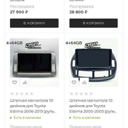
Gb
Распродажа
Распродажа
27 900
₽
28 800
₽
В КОРЗИНУ
В КОРЗИНУ
Штатная магнитола 10
Штатная магнитола 10
дюймов для Toyota
дюймов для Toyota
Estima 2006-2015 (руль
Estima 2000-2005 (руль
справа) MEKEDE M6 Pro
справа) MEKEDE M6 Pro
Есть в наличии
Есть в наличии
4572-5696 Android 13
4962-5696 Android 13
Розничная цена
Розничная цена
4+64 Gb
4+64 Gb