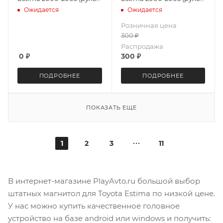
справа) LeTrun 4047-
справа) Teyes CC3L 4047-
Ожидается
Ожидается
4498 XY Android 10 MTK-
6059 4+32G
Розничная цена
L 2+16 Gb IPS
300
₽
Распродажа
0
₽
300
₽
ПОДРОБНЕЕ
ПОДРОБНЕЕ
ПОКАЗАТЬ ЕЩЕ
1
2
3
11
В интернет-магазине PlayAvto.ru большой выбор
штатных магнитол для Toyota Estima по низкой цене.
У нас можно купить качественное головное
устройство на базе android или windows и получить: