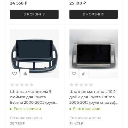
24 550
₽
25 100
₽
В КОРЗИНУ
В КОРЗИНУ
Штатная магнитола 9
Штатная магнитола 10,2
дюймов для Toyota
дюйм для Toyota Estima
Estima 2000-2005 (руль
2006-2015 (руль справа)
справа) Teyes CC4L 4962-
Teyes CC4L DTS Audio
Есть в наличии
Есть в наличии
6877 Android 13 4+64 Gb
4572-6878 Android 13
Розничная цена
Розничная цена
6+64 Gb
29 785
₽
31 453
₽