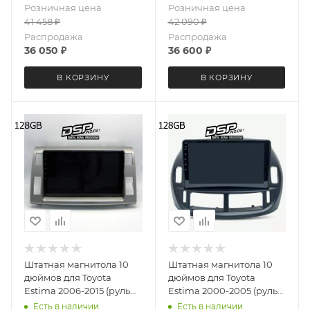
Розничная цена
Розничная цена
Gb
Gb
41 458
₽
42 090
₽
Распродажа
Распродажа
36 050
₽
36 600
₽
В КОРЗИНУ
В КОРЗИНУ
Штатная магнитола 10
Штатная магнитола 10
дюймов для Toyota
дюймов для Toyota
Estima 2006-2015 (руль
Estima 2000-2005 (руль
справа) MEKEDE M6 Pro
справа) MEKEDE M6 Pro
Есть в наличии
Есть в наличии