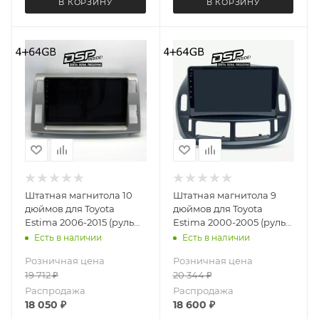
В КОРЗИНУ
В КОРЗИНУ
Штатная магнитола 10
Штатная магнитола 9
дюймов для Toyota
дюймов для Toyota
Estima 2006-2015 (руль
Estima 2000-2005 (руль
справа) MEKEDE X20-W
справа) MEKEDE X20-W
Есть в наличии
Есть в наличии
4572-6828 Android 13
4962-6829 Android 13
Розничная цена
Розничная цена
4+64 Gb 8 ядер Unisoc
4+64 Gb 8 ядер Unisoc
19 712
₽
20 344
₽
9863A DSP
9863A DSP
Распродажа
Распродажа
18 050
₽
18 600
₽