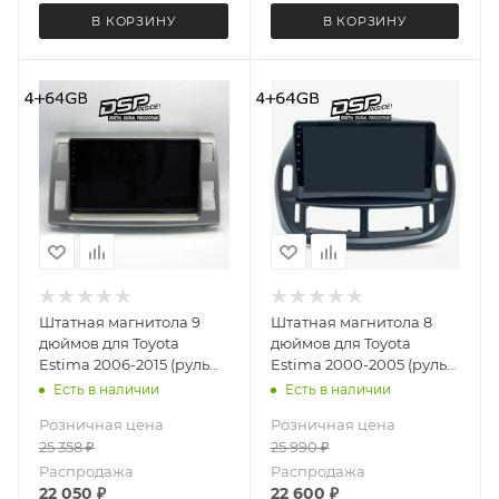
В КОРЗИНУ
В КОРЗИНУ
Штатная магнитола 9
Штатная магнитола 8
дюймов для Toyota
дюймов для Toyota
Estima 2006-2015 (руль
Estima 2000-2005 (руль
справа) MEKEDE X20-
справа) MEKEDE X20-
Есть в наличии
Есть в наличии
PRO 4572-6480
PRO 4962-6481
Розничная цена
Розничная цена
(крутилки) Android 13
(крутилки) Android 13
25 358
₽
25 990
₽
4+64 Gb 8 ядер
4+64 Gb 8 ядер
Распродажа
Распродажа
22 050
₽
22 600
₽