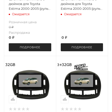
дюймов для Toyota
дюймов для Toyota
Estima 2000-2005 (руль
Estima 2000-2005 (руль
справа) MEKEDE 4047-
справа) LeTrun 4047-
Ожидается
Ожидается
4659 Android 10 4+64 8
5433 JAC Android 8 MTK-L
Розничная цена
ядер Unisoc 7862 DSP
1+16 Gb
0
₽
Распродажа
0
₽
0
₽
ПОДРОБНЕЕ
ПОДРОБНЕЕ