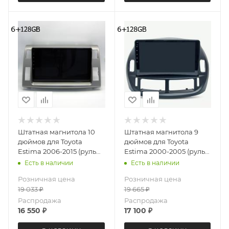
Штатная магнитола 10
Штатная магнитола 9
дюймов для Toyota
дюймов для Toyota
Estima 2006-2015 (руль
Estima 2000-2005 (руль
справа) LeTrun 4572-
справа) LeTrun 4962-
Есть в наличии
Есть в наличии
6493 Android 12 UIS8581А
6494 Android 12 UIS8581A
Розничная цена
Розничная цена
QLED 6+128 Gb
QLED 6+128 Gb
19 033
₽
19 665
₽
Распродажа
Распродажа
16 550
₽
17 100
₽