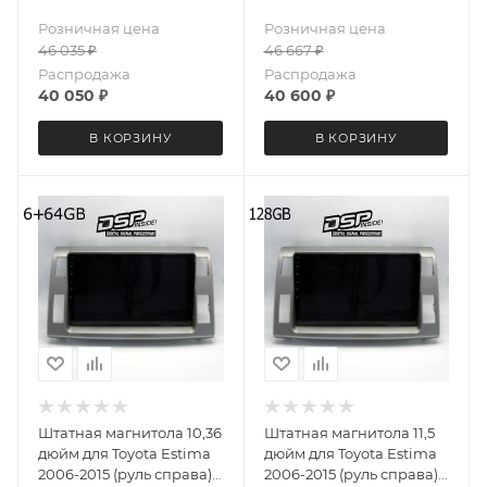
3D 4572-5697 Android 13
3D 4962-5697 Android 13
Розничная цена
Розничная цена
8+128 Gb
8+128 Gb
46 035
₽
46 667
₽
Распродажа
Распродажа
40 050
₽
40 600
₽
В КОРЗИНУ
В КОРЗИНУ
Штатная магнитола 10,36
Штатная магнитола 11,5
дюйм для Toyota Estima
дюйм для Toyota Estima
2006-2015 (руль справа)
2006-2015 (руль справа)