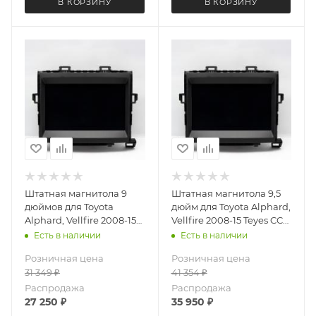
В КОРЗИНУ
В КОРЗИНУ
Штатная магнитола 9
Штатная магнитола 9,5
дюймов для Toyota
дюйм для Toyota Alphard,
Alphard, Vellfire 2008-15
Vellfire 2008-15 Teyes CC4
Teyes CC4L DTS 4026-
4026-6875 экран 2K
Есть в наличии
Есть в наличии
6879 Android 13 6+64 Gb
Android 13 6+64 Gb
Розничная цена
Розничная цена
31 349
₽
41 354
₽
Распродажа
Распродажа
27 250
₽
35 950
₽