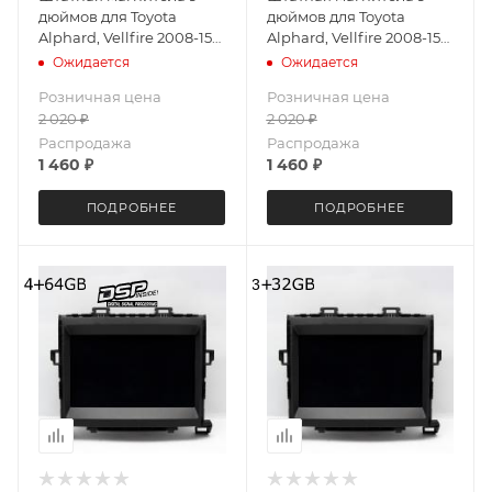
дюймов для Toyota
дюймов для Toyota
Alphard, Vellfire 2008-15
Alphard, Vellfire 2008-15
MEKEDE M6 PLUS 4026-
MEKEDE M6 Pro 4026-
Ожидается
Ожидается
5701 экран 2K Android 13
5683 Android 13 4+64 Gb
Розничная цена
Розничная цена
4+64 Gb
2 020
₽
2 020
₽
Распродажа
Распродажа
1 460
₽
1 460
₽
ПОДРОБНЕЕ
ПОДРОБНЕЕ