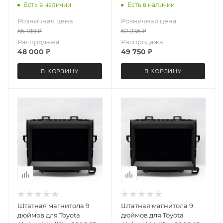
руль) MEKEDE DUDU OS
(правый руль) MEKEDE
Есть в наличии
Есть в наличии
7 версия 4074-6711
M6 Plus 3D 4074-5706
Розничная цена
Розничная цена
экран 2K Android 13 8+128
экран 2K Android 13
55 189
₽
57 236
₽
Gb круговой обзор 360
8+256 Gb
Распродажа
Распродажа
48 000
₽
49 750
₽
В КОРЗИНУ
В КОРЗИНУ
Штатная магнитола 9
Штатная магнитола 9
дюймов для Toyota
дюймов для Toyota