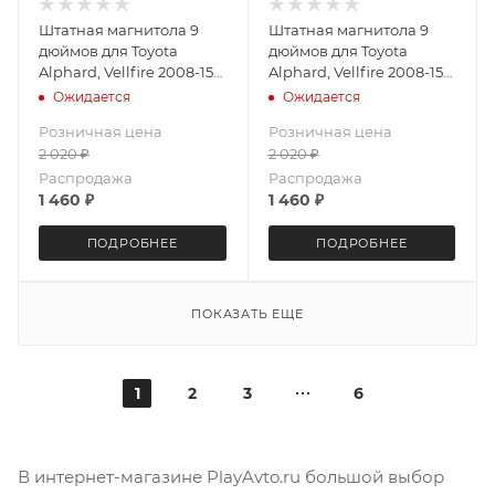
Штатная магнитола 9
Штатная магнитола 9
дюймов для Toyota
дюймов для Toyota
Alphard, Vellfire 2008-15
Alphard, Vellfire 2008-15
LeTrun 4026-5557 IN
Teyes CC2 PLUS 4026-
Ожидается
Ожидается
Android 10 6+128 Gb
5576 6+128G
Розничная цена
Розничная цена
Unisoc 7862 (S) 8 ядер
2 020
₽
2 020
₽
DSP
Распродажа
Распродажа
1 460
₽
1 460
₽
ПОДРОБНЕЕ
ПОДРОБНЕЕ
ПОКАЗАТЬ ЕЩЕ
1
2
3
6
В интернет-магазине PlayAvto.ru большой выбор