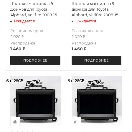
Штатная магнитола 9
Штатная магнитола 9
дюймов для Toyota
дюймов для Toyota
Alphard, Vellfire 2008-15
Alphard, Vellfire 2008-15
Teyes CC3 4026-5602 2K
Teyes CC3 4026-5601 2K
Ожидается
Ожидается
экран 4+64G
экран 3+32G
Розничная цена
Розничная цена
2 020
₽
2 020
₽
Распродажа
Распродажа
1 460
₽
1 460
₽
ПОДРОБНЕЕ
ПОДРОБНЕЕ