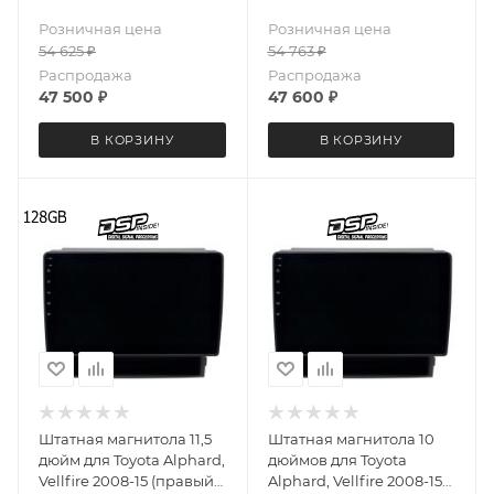
6711 экран 2K Android 13
6694 экран 2K Android 13
Розничная цена
Розничная цена
8+128 Gb круговой обзор
8+128 Gb круговой обзор
54 625
₽
54 763
₽
360
360
Распродажа
Распродажа
47 500
₽
47 600
₽
В КОРЗИНУ
В КОРЗИНУ
Штатная магнитола 11,5
Штатная магнитола 10
дюйм для Toyota Alphard,
дюймов для Toyota
Vellfire 2008-15 (правый
Alphard, Vellfire 2008-15