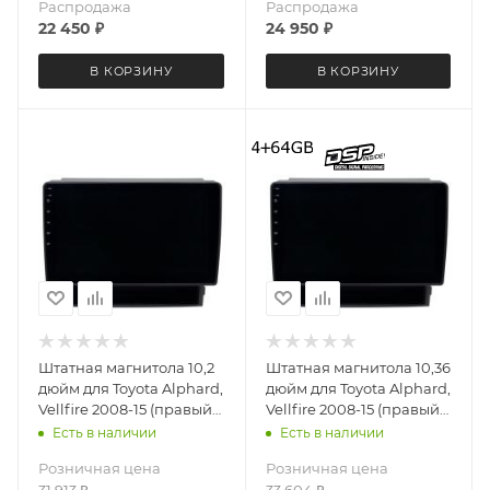
Распродажа
Распродажа
22 450
₽
24 950
₽
В КОРЗИНУ
В КОРЗИНУ
Штатная магнитола 10,2
Штатная магнитола 10,36
дюйм для Toyota Alphard,
дюйм для Toyota Alphard,
Vellfire 2008-15 (правый
Vellfire 2008-15 (правый
руль) Teyes CC4L DTS
руль) MEKEDE DUDU OS
Есть в наличии
Есть в наличии
Audio 4074-6878 Android
5 версия 4074-6478
Розничная цена
Розничная цена
13 6+64 Gb
Android 13 8 ядер 4+64
31 913
₽
33 604
₽