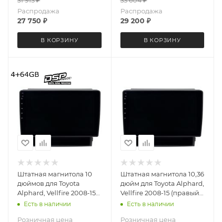
Gb
Распродажа
Распродажа
27 750
₽
29 200
₽
В КОРЗИНУ
В КОРЗИНУ
Штатная магнитола 10
Штатная магнитола 10,36
дюймов для Toyota
дюйм для Toyota Alphard,
Alphard, Vellfire 2008-15
Vellfire 2008-15 (правый
(правый руль) MEKEDE
руль) Teyes CC4 4074-
Есть в наличии
Есть в наличии
M6 Pro 4074-5696
6874 экран 2K Android 13
Розничная цена
Розничная цена
Android 13 4+64 Gb
6+64 Gb