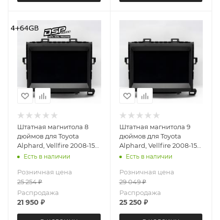
Штатная магнитола 8
Штатная магнитола 9
дюймов для Toyota
дюймов для Toyota
Alphard, Vellfire 2008-15
Alphard, Vellfire 2008-15
MEKEDE X20-PRO 4026-
Teyes CC4L 4026-6877
Есть в наличии
Есть в наличии
6481 (крутилки) Android
Android 13 4+64 Gb
Розничная цена
Розничная цена
13 4+64 Gb 8 ядер
25 254
₽
29 049
₽
Распродажа
Распродажа
21 950
₽
25 250
₽