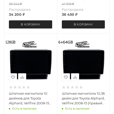
39 342
₽
41 918
₽
Распродажа
Распродажа
34 200
₽
36 450
₽
В КОРЗИНУ
В КОРЗИНУ
Штатная магнитола 10
Штатная магнитола 10,36
дюймов для Toyota
дюйм для Toyota Alphard,
Alphard, Vellfire 2008-15
Vellfire 2008-15 (правый
(правый руль) MEKEDE
руль) MEKEDE DUDU OS
Есть в наличии
Есть в наличии
M6 Pro 3D 4074-5697
7 версия 4074-6537