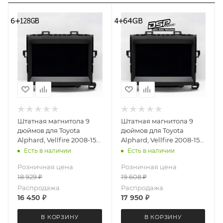
Штатная магнитола 9
Штатная магнитола 9
дюймов для Toyota
дюймов для Toyota
Alphard, Vellfire 2008-15
Alphard, Vellfire 2008-15
LeTrun 4026-6494
MEKEDE X20-W 4026-
Есть в наличии
Есть в наличии
Android 12 UIS8581A
6829 Android 13 4+64 Gb
Розничная цена
Розничная цена
QLED 6+128 Gb
8 ядер Unisoc 9863A DSP
18 929
₽
19 608
₽
Распродажа
Распродажа
16 450
₽
17 950
₽
В КОРЗИНУ
В КОРЗИНУ