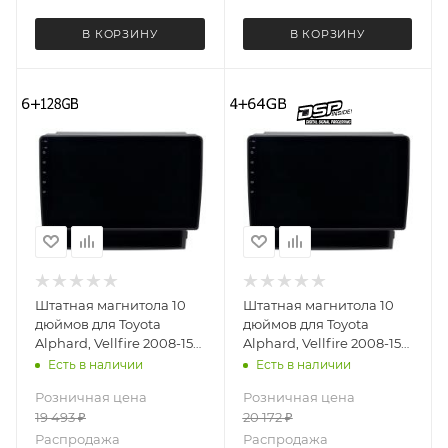
В КОРЗИНУ
В КОРЗИНУ
Штатная магнитола 10
Штатная магнитола 10
дюймов для Toyota
дюймов для Toyota
Alphard, Vellfire 2008-15
Alphard, Vellfire 2008-15
(правый руль) LeTrun
(правый руль) MEKEDE
Есть в наличии
Есть в наличии
4074-6493 Android 12
X20-W 4074-6828
Розничная цена
Розничная цена
UIS8581А QLED 6+128 Gb
Android 13 4+64 Gb 8
19 493
₽
20 172
₽
ядер Unisoc 9863A DSP
Распродажа
Распродажа