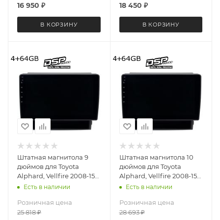
16 950
₽
18 450
₽
В КОРЗИНУ
В КОРЗИНУ
Штатная магнитола 9
Штатная магнитола 10
дюймов для Toyota
дюймов для Toyota
Alphard, Vellfire 2008-15
Alphard, Vellfire 2008-15
(правый руль) MEKEDE
(правый руль) Teyes CC2
Есть в наличии
Есть в наличии
X20-PRO 4074-6480
PLUS 4074-5578 4+64G
Розничная цена
Розничная цена
(крутилки) Android 13
25 818
₽
28 693
₽
4+64 Gb 8 ядер