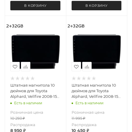
В КОРЗИНУ
В КОРЗИНУ
Штатная магнитола 10
Штатная магнитола 10
дюймов для Toyota
дюймов для Toyota
Alphard, Vellfire 2008-15
Alphard, Vellfire 2008-15
(правый руль) LeTrun
(правый руль) MEKEDE
Есть в наличии
Есть в наличии
4074-6693 Android 12
M150S 4074-6199 Android
Розничная цена
Розничная цена
MTK 2+32 Gb IPS
12 2+32 Gb
10 293
₽
11 995
₽
Распродажа
Распродажа
8 950
₽
10 450
₽