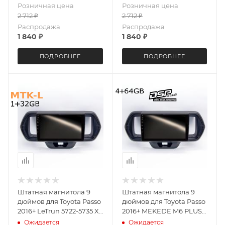
Розничная цена
Розничная цена
2 712
₽
2 712
₽
Распродажа
Распродажа
1 840
₽
1 840
₽
ПОДРОБНЕЕ
ПОДРОБНЕЕ
Штатная магнитола 9
Штатная магнитола 9
дюймов для Toyota Passo
дюймов для Toyota Passo
2016+ LeTrun 5722-5735 XY
2016+ MEKEDE M6 PLUS
Android 8 8227L 1+32 Gb
5722-5701 экран 2K
Ожидается
Ожидается