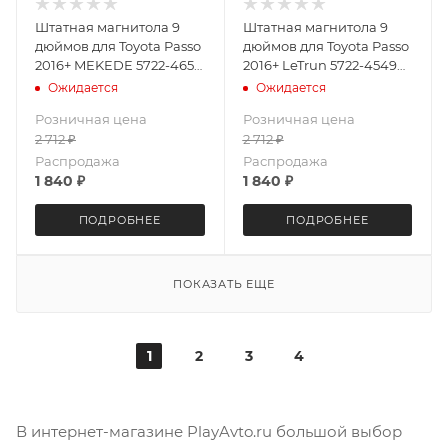
Штатная магнитола 9
Штатная магнитола 9
дюймов для Toyota Passo
дюймов для Toyota Passo
2016+ MEKEDE 5722-4659
2016+ LeTrun 5722-4549
Android 10 4+64 8 ядер
IN Android 10 3+32 Gb 8
Ожидается
Ожидается
Unisoc 7862 DSP
ядер DSP
Розничная цена
Розничная цена
2 712
₽
2 712
₽
Распродажа
Распродажа
1 840
₽
1 840
₽
ПОДРОБНЕЕ
ПОДРОБНЕЕ
ПОКАЗАТЬ ЕЩЕ
1
2
3
4
В интернет-магазине PlayAvto.ru большой выбор