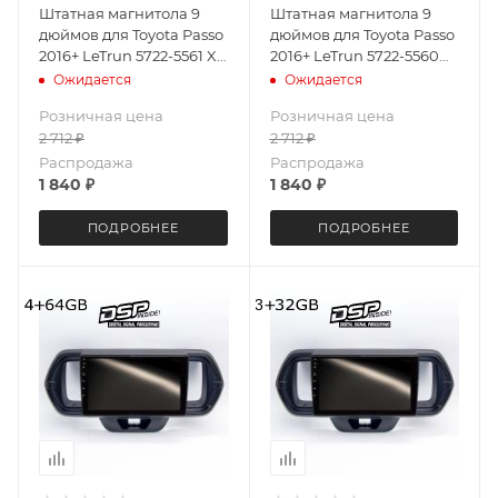
Штатная магнитола 9
Штатная магнитола 9
дюймов для Toyota Passo
дюймов для Toyota Passo
2016+ LeTrun 5722-5561 XY
2016+ LeTrun 5722-5560
Android 10 8227L 2+32 Gb
XY Android 9.x 8227L 1+16
Ожидается
Ожидается
IPS ++
Gb IPS ++
Розничная цена
Розничная цена
2 712
₽
2 712
₽
Распродажа
Распродажа
1 840
₽
1 840
₽
ПОДРОБНЕЕ
ПОДРОБНЕЕ