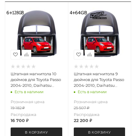
Штатная магнитола 10
Штатная магнитола 9
дюймов для Toyota Passo
дюймов для Toyota Passo
2004-2010, Daihatsu
2004-2010, Daihatsu
Boon 2004-2010, Sirion
Boon 2004-2010, Sirion
Есть в наличии
Есть в наличии
2005-2007 LeTrun 4065-
2005-2007 MEKEDE X20-
Розничная цена
Розничная цена
6493 Android 12 UIS8581А
PRO 4065-6480
19 182
₽
25 507
₽
QLED 6+128 Gb
(крутилки) Android 13
4+64 Gb 8 ядер
Распродажа
Распродажа
16 700
₽
22 200
₽
В КОРЗИНУ
В КОРЗИНУ