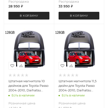
4+64 Gb
Распродажа
Распродажа
28 950
₽
33 950
₽
В КОРЗИНУ
В КОРЗИНУ
Штатная магнитола 10
Штатная магнитола 11,5
дюймов для Toyota Passo
дюйм для Toyota Passo
2004-2010, Daihatsu
2004-2010, Daihatsu
Boon 2004-2010, Sirion
Boon 2004-2010, Sirion
Есть в наличии
Есть в наличии
2005-2007 MEKEDE M6
2005-2007 MEKEDE
Розничная цена
Розничная цена
Pro 3D 4065-5697
DUDU OS 7 версия 4065-
46 184
₽
54 878
₽