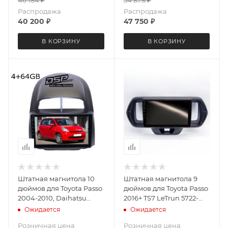
Android 13 8+128 Gb
6711 экран 2K Android 13
8+128 Gb круговой обзор
Распродажа
Распродажа
360
40 200
₽
47 750
₽
В КОРЗИНУ
В КОРЗИНУ
Штатная магнитола 10
Штатная магнитола 9
дюймов для Toyota Passo
дюймов для Toyota Passo
2004-2010, Daihatsu
2016+ TS7 LeTrun 5722-
Boon 2004-2010, Sirion
6201 Android 12 2+32 Gb
Ожидается
Ожидается
2005-2007 MEKEDE
Розничная цена
Розничная цена
M400S 4065-4908