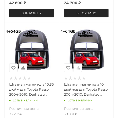
42 600
₽
24 700
₽
В КОРЗИНУ
В КОРЗИНУ
Штатная магнитола 10,36
Штатная магнитола 10
дюйм для Toyota Passo
дюймов для Toyota Passo
2004-2010, Daihatsu
2004-2010, Daihatsu
Boon 2004-2010, Sirion
Boon 2004-2010, Sirion
Есть в наличии
Есть в наличии
2005-2007 MEKEDE
2005-2007 MEKEDE M6
Розничная цена
Розничная цена
DUDU OS 5 версия 4065-
Pro 4065-5696 Android 13
33 293
₽
39 031
₽
6478 Android 13 8 ядер
4+64 Gb