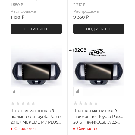
1 550
₽
2 712
₽
Android 13 4+64 Gb 8
ядер Unisoc 9863 DSP
Распродажа
Распродажа
1 190
₽
9 350
₽
ПОДРОБНЕЕ
ПОДРОБНЕЕ
Штатная магнитола 9
Штатная магнитола 9
дюймов для Toyota Passo
дюймов для Toyota Passo
2016+ MEKEDE M7 PLUS
2016+ Teyes CC3L 5722-
5722-6152 экран 2K
6059 4+32G
Ожидается
Ожидается
Android 13 12+256 Gb