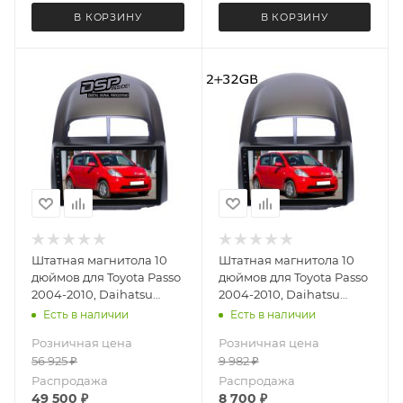
В КОРЗИНУ
В КОРЗИНУ
Штатная магнитола 10
Штатная магнитола 10
дюймов для Toyota Passo
дюймов для Toyota Passo
2004-2010, Daihatsu
2004-2010, Daihatsu
Boon 2004-2010, Sirion
Boon 2004-2010, Sirion
Есть в наличии
Есть в наличии
2005-2007 MEKEDE M6
2005-2007 LeTrun 4065-
Розничная цена
Розничная цена
Plus 3D 4065-5706 экран
6693 Android 12 MTK 2+32
56 925
₽
9 982
₽
2K Android 13 8+256 Gb
Gb IPS
Распродажа
Распродажа
49 500
₽
8 700
₽