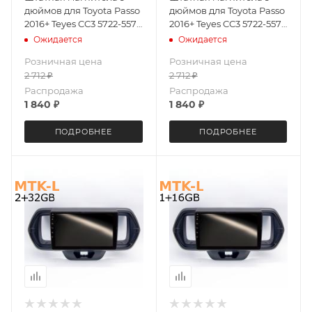
дюймов для Toyota Passo
дюймов для Toyota Passo
2016+ Teyes CC3 5722-5572
2016+ Teyes CC3 5722-5570
4+64G
6+128 Gb
Ожидается
Ожидается
Розничная цена
Розничная цена
2 712
₽
2 712
₽
Распродажа
Распродажа
1 840
₽
1 840
₽
ПОДРОБНЕЕ
ПОДРОБНЕЕ