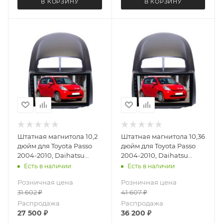
В КОРЗИНУ
В КОРЗИНУ
Штатная магнитола 10,2
Штатная магнитола 10,36
дюйм для Toyota Passo
дюйм для Toyota Passo
2004-2010, Daihatsu
2004-2010, Daihatsu
Boon 2004-2010, Sirion
Boon 2004-2010, Sirion
Есть в наличии
Есть в наличии
2005-2007 Teyes CC4L
2005-2007 Teyes CC4
Розничная цена
Розничная цена
DTS Audio 4065-6878
4065-6874 экран 2K
31 602
₽
41 607
₽
Android 13 6+64 Gb
Android 13 6+64 Gb
Распродажа
Распродажа
27 500
₽
36 200
₽