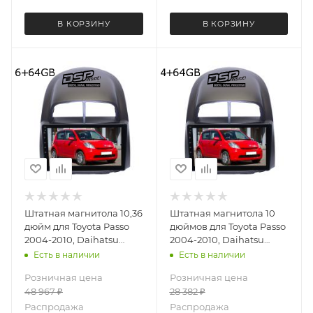
В КОРЗИНУ
В КОРЗИНУ
Штатная магнитола 10,36
Штатная магнитола 10
дюйм для Toyota Passo
дюймов для Toyota Passo
2004-2010, Daihatsu
2004-2010, Daihatsu
Boon 2004-2010, Sirion
Boon 2004-2010, Sirion
Есть в наличии
Есть в наличии
2005-2007 MEKEDE
2005-2007 Teyes CC2
Розничная цена
Розничная цена
DUDU OS 7 версия 4065-
PLUS 4065-5578 4+64G
48 967
₽
28 382
₽
6537 экран 2K Android 13
6+64 Gb
Распродажа
Распродажа