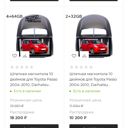
Штатная магнитола 10
Штатная магнитола 10
дюймов для Toyota Passo
дюймов для Toyota Passo
2004-2010, Daihatsu
2004-2010, Daihatsu
Boon 2004-2010, Sirion
Boon 2004-2010, Sirion
Есть в наличии
Есть в наличии
2005-2007 MEKEDE X20-
2005-2007 MEKEDE
Розничная цена
Розничная цена
W 4065-6828 Android 13
M150S 4065-6199 Android
19 861
₽
11 684
₽
4+64 Gb 8 ядер Unisoc
12 2+32 Gb
9863A DSP
Распродажа
Распродажа
18 200
₽
10 200
₽